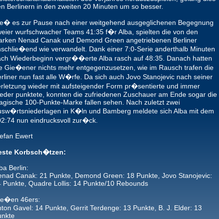
n Berlinern in den zweiten 20 Minuten um so besser.
ie� es zur Pause nach einer weitgehend ausgeglichenen Begegnung
eier wurfschwacher Teams 41:35 f�r Alba, spielten die von den
tarken Nenad Canak und Demond Green angetriebenen Berliner
schlie�end wie verwandelt. Dank einer 7:0-Serie anderthalb Minuten
ch Wiederbeginn vergr��erte Alba rasch auf 48:35. Danach hatten
e Gie�ener nichts mehr entgegenzusetzen, wie im Rausch trafen die
rliner nun fast alle W�rfe. Da sich auch Jovo Stanojevic nach seiner
rletzung wieder mit aufsteigender Form pr�sentierte und immer
eder punktete, konnten die zufriedenen Zuschauer am Ende sogar die
gische 100-Punkte-Marke fallen sehen. Nach zuletzt zwei
sw�rtsniederlagen in K�ln und Bamberg meldete sich Alba mit dem
2:74 nun eindrucksvoll zur�ck.
efan Ewert
este Korbsch�tzen:
ba Berlin:
nad Canak: 21 Punkte, Demond Green: 18 Punkte, Jovo Stanojevic:
 Punkte, Quadre Lollis: 14 Punkte/10 Rebounds
ie�en 46ers:
ton Gavel: 14 Punkte, Gerrit Terdenge: 13 Punkte, B. J. Elder: 13
unkte