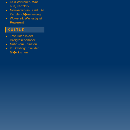
Kein Vertrauen: Was
nun, Kanzler?
Neuwahlen im Bund: Die
Kanzler-D�mmerung
Wowereit: Wie lustig ist
Regieren?
KULTUR
Tote Hose in der
Dreigroschenoper
Nuhr vom Feinsten
K. Schilling: Insel der
Gl�cklichen