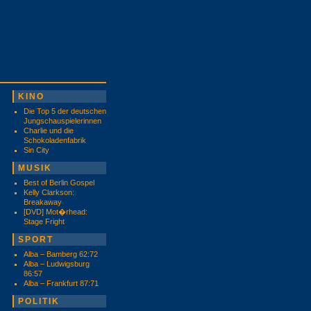
KINO
Die Top 5 der deutschen
Jungschauspielerinnen
Charlie und die
Schokoladenfabrik
Sin City
MUSIK
Best of Berlin Gospel
Kelly Clarkson:
Breakaway
[DVD] Mot�rhead:
Stage Fright
SPORT
Alba – Bamberg 62:72
Alba – Ludwigsburg
86:57
Alba – Frankfurt 87:71
POLITIK