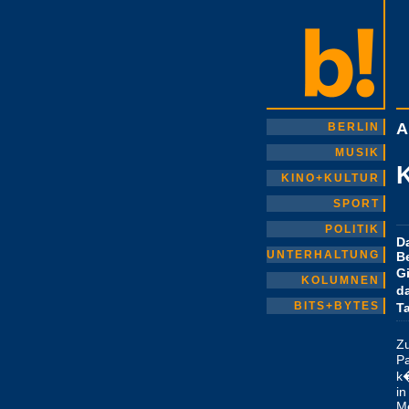
A
BERLIN
MUSIK
KINO+KULTUR
SPORT
POLITIK
Da
UNTERHALTUNG
B
Gi
KOLUMNEN
d
BITS+BYTES
T
Zu
Pa
k
in
Me