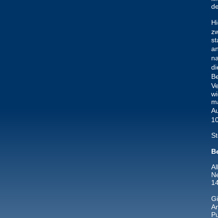
de
H
zw
s
an
na
di
Be
Ve
wi
ma
Au
10
St
B
Al
Ne
14
G
An
P