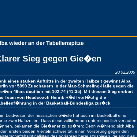
lba wieder an der Tabellenspitze
Klarer Sieg gegen Gie�en
20.02.2006
nk eines starken Auftritts in der zweiten Halbzeit gewinnt Alba
erlin vor 5890 Zuschauern in der Max-Schmeling-Halle gegen die
e�en 46ers deutlich mit 102:74 (41:35). Mit diesem Sieg erobert
as Team von Headcoach Henrik R�dl vorl�ufig die
abellenf�hrung in der Basketball-Bundesliga zur�ck.
m Leidwesen der hessischen G�ste hat auch im Basketball eine
rtie zwei Halbzeiten. Dass diese vollkommen unterschiedlich verlaufen
�nnen, bekamen die Gie�ener zu sp�ren: Denn w�hrend sich Alba
 den ersten beiden Vierteln schwer tat, einen Vorsprung gegen den
isterschaftshalbfinalisten des Vorjahres herauszuspielen, gelang dies