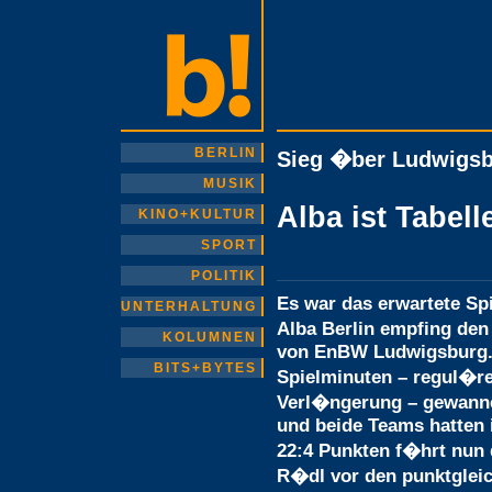
BERLIN
Sieg �ber Ludwigsb
MUSIK
Alba ist Tabel
KINO+KULTUR
SPORT
POLITIK
Es war das erwartete Spi
UNTERHALTUNG
Alba Berlin empfing de
KOLUMNEN
von EnBW Ludwigsburg.
BITS+BYTES
Spielminuten – regul�re
Verl�ngerung – gewanne
und beide Teams hatten i
22:4 Punkten f�hrt nun
R�dl vor den punktglei