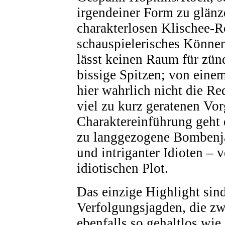
irgendeiner Form zu glänz
charakterlosen Klischee-R
schauspielerisches Könne
lässt keinen Raum für zü
bissige Spitzen; von ein
hier wahrlich nicht die R
viel zu kurz geratenen Vor
Charaktereinführung geht e
zu langgezogene Bombenja
und intriganter Idioten – 
idiotischen Plot.
Das einzige Highlight sin
Verfolgungsjagden, die zwa
ebenfalls so gehaltlos wie 