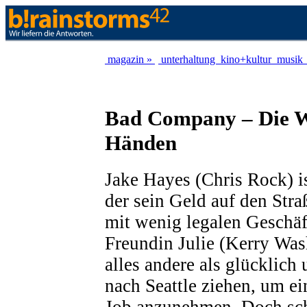
magazin »
unterhaltung
kino+kultur
musik
Bad Company – Die We
Händen
Jake Hayes (Chris Rock) i
der sein Geld auf den St
mit wenig legalen Geschäf
Freundin Julie (Kerry Was
alles andere als glücklic
nach Seattle ziehen, um ei
Job anzunehmen. Doch schl