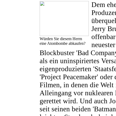
Dem ehe
Produzen
überque
Jerry B
offenbar
Würden Sie diesem Herrn
neueste
eine Atombombe abkaufen?
Blockbuster 'Bad Company'
als ein uninspiriertes Ver
eigenproduzierten 'Staatsf
'Project Peacemaker' oder
Filmen, in denen die Welt
Alleingang vor nuklearen
gerettet wird. Und auch J
seit seinen beiden 'Batma