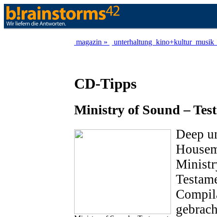
magazin »
unterhaltung
kino+kultur
musik
CD-Tipps
Ministry of Sound – Tes
Deep u
Housemu
Ministr
Testame
Compila
gebrach