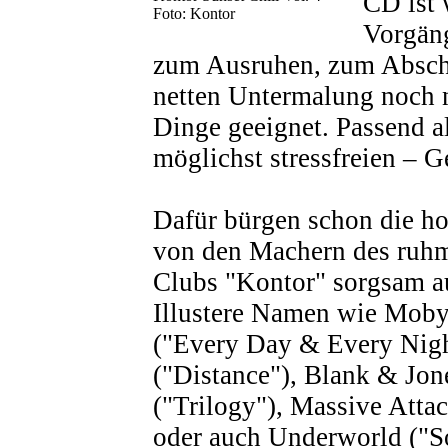
CD ist 
Foto: Kontor
Vorgän
zum Ausruhen, zum Abscha
netten Untermalung noch n
Dinge geeignet. Passend al
möglichst stressfreien – G
Dafür bürgen schon die ho
von den Machern des ruh
Clubs "Kontor" sorgsam a
Illustere Namen wie Moby
("Every Day & Every Night
("Distance"), Blank & Jon
("Trilogy"), Massive Atta
oder auch Underworld ("So