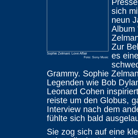
Presse
sich mi
neun J
Album 
Zelman
Zur Be
es ein
Sophie Zelmani: Love Affair
Foto: Sony Music
schwed
Grammy. Sophie Zelmani
Legenden wie Bob Dyla
Leonard Cohen inspirier
reiste um den Globus, g
Interview nach dem and
fühlte sich bald ausgelau
Sie zog sich auf eine kl