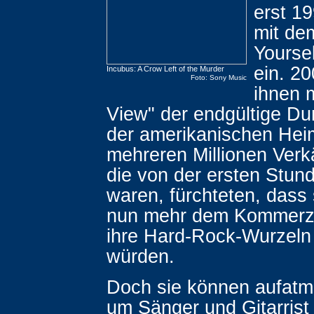
erst 19
mit de
Yoursel
ein. 2
Incubus: A Crow Left of the Murder
Foto: Sony Music
ihnen 
View" der endgültige Du
der amerikanischen Hei
mehreren Millionen Verk
die von der ersten Stun
waren, fürchteten, dass
nun mehr dem Kommerz 
ihre Hard-Rock-Wurzeln
würden.
Doch sie können aufatm
um Sänger und Gitarris