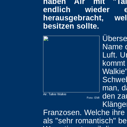
haben Air mit "Tal
endlich wieder 
herausgebracht, we
besitzen sollte.
Überset
Name d
Luft. U
kommt 
Walkie"
Schwe
man, d
den za
Air: Talkie Walkie
Foto: EMI
Klänge
Franzosen. Welche ihre 
als "sehr romantisch" b