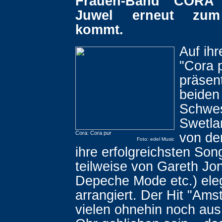
Frauen-Band CORA 
Juwel erneut zum
kommt.
Auf ih
"Cora 
präsent
beiden
Schwes
Swetla
Cora: Cora pur
von de
Foto: edel Music
ihre erfolgreichsten Son
teilweise von Gareth Jo
Depeche Mode etc.) ele
arrangiert. Der Hit "Ams
vielen ohnehin noch aus