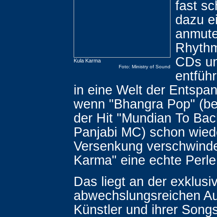
fast s
dazu ei
anmut
Rhythm
CDs un
Kula Karma
Foto: Ministry of Sound
entfüh
in eine Welt der Entspa
wenn "Bhangra Pop" (be
der Hit "Mundian To Ba
Panjabi MC) schon wiede
Versenkung verschwindet
Karma" eine echte Perle
Das liegt an der exklusi
abwechslungsreichen A
Künstler und ihrer Song