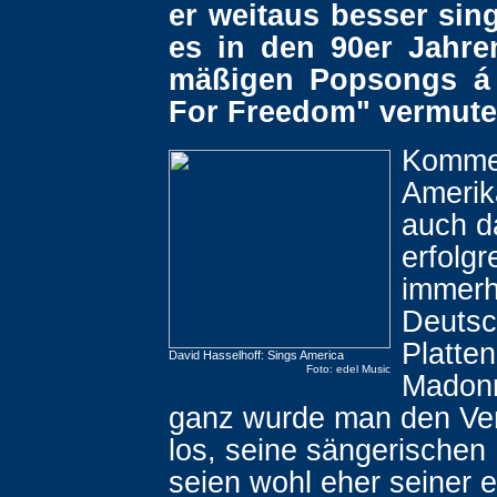
er weitaus besser sin
es in den 90er Jahre
mäßigen Popsongs á 
For Freedom" vermute
Kommer
Amerik
auch d
erfolgr
immerhi
Deutsc
Platten
David Hasselhoff: Sings America
Foto: edel Music
Madonn
ganz wurde man den Ver
los, seine sängerischen
seien wohl eher seiner