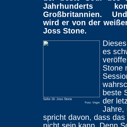
Jahrhunderts k
Großbritannien. U
wird er von der weiße
Joss Stone.
Dieses
es sch
veröffe
Stone 
Sessio
wahrsc
beste 
der let
Süße 16: Joss Stone
Foto: Virgin
Jahre, 
spricht davon, dass das
nicht sein kann. Denn 