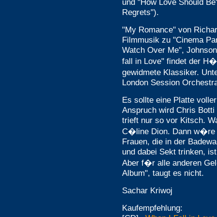
und "How Love Should Be"
Regrets").
"My Romance" von Richar
Filmmusik zu "Cinema Pa
Watch Over Me", Johnsons
fall in Love" findet der H
gewidmete Klassiker. Unte
London Session Orchestra 
Es sollte eine Platte voll
Anspruch wird Chris Botti
trieft nur so vor Kitsch. 
C�line Dion. Dann w�re d
Frauen, die in der Badew
und dabei Sekt trinken, i
Aber f�r alle anderen Gel
Album", taugt es nicht.
Sachar Kriwoj
Kaufempfehlung: