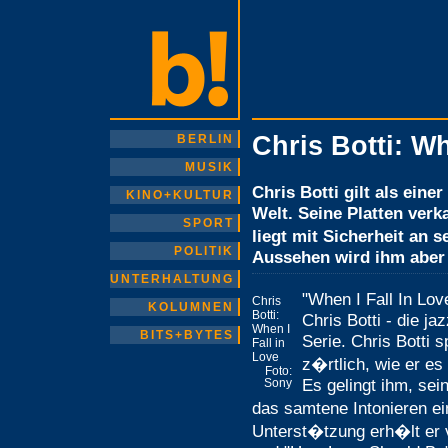
Chris Botti: Wh
BERLIN
MUSIK
Chris Botti gilt als ein
KINO+KULTUR
Welt. Seine Platten verk
SPORT
liegt mit Sicherheit an 
POLITIK
Aussehen wird ihm aber 
UNTERHALTUNG
"When I Fall In Lo
Chris
KOLUMNEN
Botti:
Chris Botti - die j
When I
BITS+BYTES
Serie. Chris Botti 
Fall in
Love
z�rtlich, wie er es
Foto:
Es gelingt ihm, se
Sony
das samtene Intonieren e
Unterst�tzung erh�lt er 