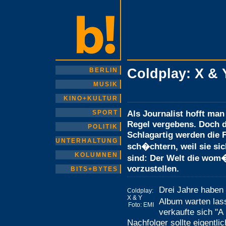
Coldplay: X & 
BERLIN
MUSIK
KINO+KULTUR
Als Journalist hofft man
SPORT
Regel vergebens. Doch d
POLITIK
Schlagartig werden die F
UNTERHALTUNG
sch�chtern, weil sie si
KOLUMNEN
sind: Der Welt die wom�g
vorzustellen.
BITS+BYTES
Drei Jahre haben C
Coldplay:
X & Y
Album warten las
Foto: EMI
verkaufte sich "A
Nachfolger sollte eigentli