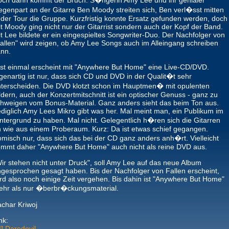
ch dann kommt der Bruch: S�ngerin Amy Lee und ihr genialer
genpart an der Gitarre Ben Moody streiten sich, Ben verl�sst mitten
 der Tour die Gruppe. Kurzfristig konnte Ersatz gefunden werden, doch
t Moody ging nicht nur der Gitarrist sondern auch der Kopf der Band.
t Lee bildete er ein eingespieltes Songwriter-Duo. Der Nachfolger von
allen" wird zeigen, ob Amy Lee Songs auch im Alleingang schreiben
nn.
st einmal erscheint mit "Anywhere But Home" eine Live-CD/DVD.
genartig ist nur, dass sich CD und DVD in der Qualit�t sehr
terscheiden. Die DVD klotzt schon im Hauptmen� mit opulenten
ldern, auch der Konzertmitschnitt ist ein optischer Genuss - ganz zu
hweigen vom Bonus-Material. Ganz anders sieht das beim Ton aus.
diglich Amy Lees Mikro gibt was her. Mal meint man, ein Publikum im
ntergrund zu haben. Mal nicht. Gelegentlich h�ren sich die Gitarren
 wie aus einem Proberaum. Kurz: Da ist etwas schief gegangen.
misch nur, dass sich das bei der CD ganz anders anh�rt. Vielleicht
mmt daher "Anywhere But Home" auch nicht als reine DVD aus.
ir stehen nicht unter Druck", soll Amy Lee auf das neue Album
gesprochen gesagt haben. Bis der Nachfolger von Fallen erscheint,
rd also noch einige Zeit vergehen. Bis dahin ist "Anywhere But Home"
ehr als nur �berbr�ckungsmaterial.
char Kriwoj
nk:
!] Daredevil