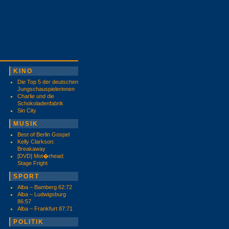
KINO
Die Top 5 der deutschen
Jungschauspielerinnen
Charlie und die
Schokoladenfabrik
Sin City
MUSIK
Best of Berlin Gospel
Kelly Clarkson:
Breakaway
[DVD] Mot�rhead:
Stage Fright
SPORT
Alba – Bamberg 62:72
Alba – Ludwigsburg
86:57
Alba – Frankfurt 87:71
POLITIK