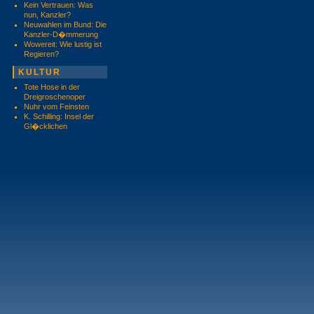
Kein Vertrauen: Was
nun, Kanzler?
Neuwahlen im Bund: Die
Kanzler-D�mmerung
Wowereit: Wie lustig ist
Regieren?
KULTUR
Tote Hose in der
Dreigroschenoper
Nuhr vom Feinsten
K. Schilling: Insel der
Gl�cklichen