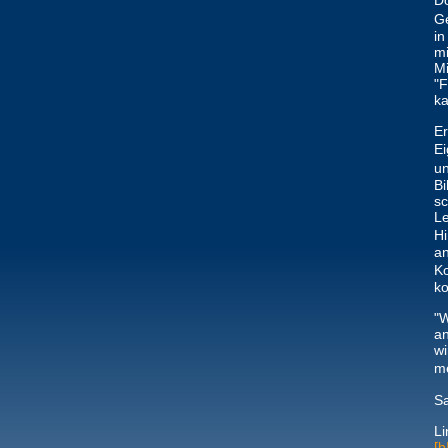
Do
Ge
in
mi
Mi
"F
ka
Er
Ei
un
Bi
sc
Le
Hi
an
Ko
ko
"W
an
wi
m
Sa
Li
[b