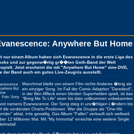
Evanescence: Anywhere But Home
it nur einem Album haben sich Evanescence in die erste Liga des
ocks und zur gegenw�rtig gr��ten Goth-Band der Welt
spielt. Jetzt erscheint die mit "Anywhere But Home" eine DVD,
e der Band auch ein gutes Live-Zeugnis ausstellt.
Manchmal bleibt von einem Film nichts Anderes �brig als
anescence:
ywhere But
ein einziger Song. Im Fall der Comic-Adaption "Daredevil",
ome
in der Ben Affleck einen blinden Superhelden spielt, ist das
Foto: Sony
"Bring Me To Life" einer bis dato vollkommen unbekannten
and namens Evanescence. Der Song stieg in unz�hligen L�ndern bis
f die vordersten Charts-Positionen. Wer die Gruppe als "One-Hit-
nder" abtat, irrte gewaltig. Das Album "Fallen" verkauft sich weltweit
er 12 Millionen Mal. Mit "My Immortal" erreichte eine weitere Single
elmetall.