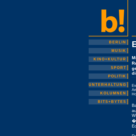
BERLIN
MUSIK
M
KINO+KULTUR
R
SPORT
ge
di
POLITIK
UNTERHALTUNG
Ev
An
KOLUMNEN
H
BITS+BYTES
B
au
Wo
�b
Ed