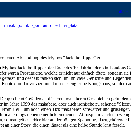
bilder
ur
musik
politik
sport
auto
berliner platz
eser neuen Abhandlung des Mythos "Jack the Ripper" zu.
Mythos Jack the Ripper, der Ende des 19. Jahrhunderts in Londons Ga
r waren Prostituierte, welche er nicht nur einfach tötete, sondern sie 
e gefasst, und deshalb ranken sich um ihn viele Gerüchte und Legende
n Kontext und involviert nicht nur das englische Königshaus, sondern a
Depp scheint Gefallen an düsteren, makaberen Geschichten gefunden 
er im Jahre 1999 das makabere, aber auch ironische zu sehende "Sleep
zt "From Hell" um noch einen Tick makaberer, schwärzer und gruseliger.
film allerdings neben einer beklemmenden Atmosphäre auch ein wenig 
en, so mangelt es leider hier an der nötigen Spannung, dazugehörende P
t an einer Story, die einen länger als eine halbe Stunde lang fesselt.