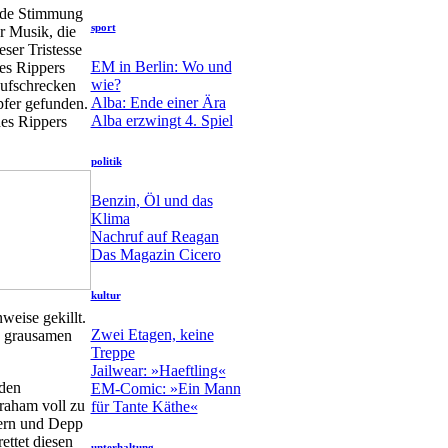
nde Stimmung
sport
r Musik, die
eser Tristesse
EM in Berlin: Wo und
des Rippers
wie?
aufschrecken
Alba: Ende einer Ära
pfer gefunden.
Alba erzwingt 4. Spiel
des Rippers
politik
Benzin, Öl und das
Klima
Nachruf auf Reagan
Das Magazin Cicero
kultur
weise gekillt.
Zwei Etagen, keine
n grausamen
Treppe
Jailwear: »Haeftling«
 den
EM-Comic: »Ein Mann
Graham voll zu
für Tante Käthe«
kern und Depp
ettet diesen
unterhaltung