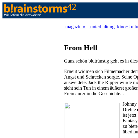
magazin »
unterhaltung
kino+kult
From Hell
Ganz schön blutrünstig geht es in di
Erneut widmen sich Filmemacher dem 
Angst und Schrecken sorgte. Seine Opfe
ausweidete. Jack the Ripper wurde ni
sieht sein Tun in einem äußerst große
Freimaurer in die Geschichte...
Johnny 
Drehte 
ist jet
Fantasy
zu biet
überhaup