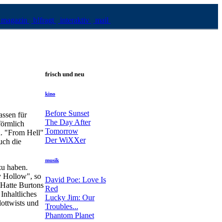
magazin
b!fragt
interaktiv
mail
frisch und neu
kino
Before Sunset
ssen für
The Day After
förmlich
Tomorrow
n. "From Hell"
Der WiXXer
uch die
musik
zu haben.
y Hollow", so
David Poe: Love Is
 Hatte Burtons
Red
Inhaltliches
Lucky Jim: Our
lottwists und
Troubles...
Phantom Planet