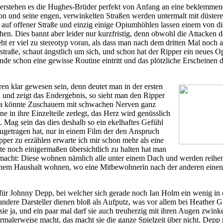
erstehen es die Hughes-Brüder perfekt von Anfang an eine beklemme
n und seine engen, verwinkelten Straßen werden untermalt mit düstere
ch auf offener Straße und einzig einige Opiumhöhlen lassen einem von di
hen. Dies bannt aber leider nur kurzfristig, denn obwohl die Attacken 
ht er viel zu stereotyp voran, als dass man nach dem dritten Mal noch 
nstraße, schaut ängstlich um sich, und schon hat der Ripper ein neues O
unde schon eine gewisse Routine eintritt und das plötzliche Erscheinen 
en klar gewesen sein, denn deutet man in der ersten
 und zeigt das Endergebnis, so sieht man den Ripper
 da könnte Zuschauern mit schwachen Nerven ganz
e in ihre Einzelteile zerlegt, das Herz wird genüsslich
. Mag sein das dies deshalb so ein ekelhaftes Gefühl
o zugetragen hat, nur in einem Film der den Anspruch
pper zu erzählen erwarte ich mir schon mehr als eine
te noch einigermaßen übersichtlich zu halten hat man
gemacht: Diese wohnen nämlich alle unter einem Dach und werden reihen
 einem Haushalt wohnen, wo eine Mitbewohnerin nach der anderen eine
ür Johnny Depp, bei welcher sich gerade noch Ian Holm ein wenig in
ndere Darsteller dienen bloß als Aufputz, was vor allem bei Heather 
ie ja, und ein paar mal darf sie auch treuherzig mit ihren Augen zwin
ormalerweise macht, das macht sie die ganze Spielzeit über nicht. Depp r