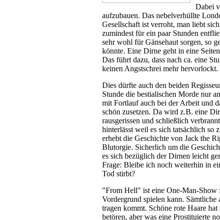
Dabei v
aufzubauen. Das nebelverhüllte Londo
Gesellschaft ist verroht, man liebt si
zumindest für ein paar Stunden entflie
sehr wohl für Gänsehaut sorgen, so ge
könnte. Eine Dirne geht in eine Seite
Das führt dazu, dass nach ca. eine St
keinen Angstschrei mehr hervorlockt.
Dies dürfte auch den beiden Regisseur
Stunde die bestialischen Morde nur an
mit Fortlauf auch bei der Arbeit und
schön zusetzen. Da wird z.B. eine Dirn
rausgerissen und schließlich verbrannt
hinterlässt weil es sich tatsächlich s
erhebt die Geschichte von Jack the Ri
Blutorgie. Sicherlich um die Geschich
es sich bezüglich der Dirnen leicht 
Frage: Bleibe ich noch weiterhin in
Tod stirbt?
"From Hell" ist eine One-Man-Show f
Vordergrund spielen kann. Sämtliche a
tragen kommt. Schöne rote Haare hat s
betören, aber was eine Prostituierte n