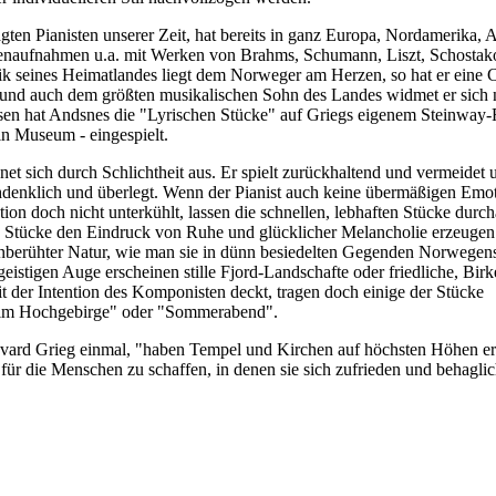
ten Pianisten unserer Zeit, hat bereits in ganz Europa, Nordamerika, A
ttenaufnahmen u.a. mit Werken von Brahms, Schumann, Liszt, Schostak
k seines Heimatlandes liegt dem Norweger am Herzen, so hat er eine 
nd auch dem größten musikalischen Sohn des Landes widmet er sich 
sen hat Andsnes die "Lyrischen Stücke" auf Griegs eigenem Steinway-F
in Museum - eingespielt.
net sich durch Schlichtheit aus. Er spielt zurückhaltend und vermeidet 
hdenklich und überlegt. Wenn der Pianist auch keine übermäßigen Emoti
tation doch nicht unterkühlt, lassen die schnellen, lebhaften Stücke durc
 Stücke den Eindruck von Ruhe und glücklicher Melancholie erzeugen.
unberühter Natur, wie man sie in dünn besiedelten Gegenden Norwegens 
istigen Auge erscheinen stille Fjord-Landschafte oder friedliche, Bir
it der Intention des Komponisten deckt, tragen doch einige der Stücke
 im Hochgebirge" oder "Sommerabend".
vard Grieg einmal, "haben Tempel und Kirchen auf höchsten Höhen erri
 für die Menschen zu schaffen, in denen sie sich zufrieden und behaglic