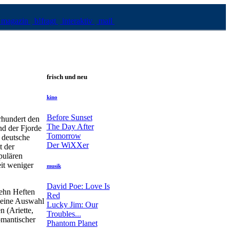
magazin
b!fragt
interaktiv
mail
frisch und neu
kino
Before Sunset
rhundert den
The Day After
nd der Fjorde
Tomorrow
 deutsche
Der WiXXer
t der
pulären
it weniger
musik
David Poe: Love Is
zehn Heften
Red
 eine Auswahl
Lucky Jim: Our
n (Ariette,
Troubles...
omantischer
Phantom Planet