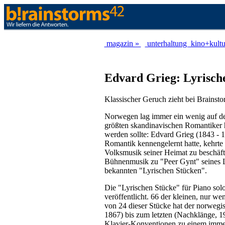
magazin »
unterhaltung
kino+kult
Edvard Grieg: Lyrische
Klassischer Geruch zieht bei Brainsto
Norwegen lag immer ein wenig auf der
größten skandinavischen Romantiker h
werden sollte: Edvard Grieg (1843 - 
Romantik kennengelernt hatte, kehrte 
Volksmusik seiner Heimat zu beschäft
Bühnenmusik zu "Peer Gynt" seines La
bekannten "Lyrischen Stücken".
Die "Lyrischen Stücke" für Piano sol
veröffentlicht. 66 der kleinen, nur 
von 24 dieser Stücke hat der norwegis
1867) bis zum letzten (Nachklänge, 
Klavier-Konventionen zu einem immer 