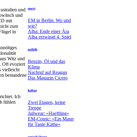
sport
ustralien und
owitsch und
EM in Berlin: Wo und
CD mit
wie?
nicht zum
Alba: Ende einer Ära
lügel in
Alba erzwingt 4. Spiel
unnötiges
politik
onalität
haus Witz und
Benzin, Öl und das
 Oft evoziert
Klima
vielleicht
Nachruf auf Reagan
ken bestandene
Das Magazin Cicero
kultur
chtet. Ich
h fühlen
Zwei Etagen, keine
Treppe
Jailwear: »Haeftling«
EM-Comic: »Ein Mann
für Tante Käthe«
unterhaltung