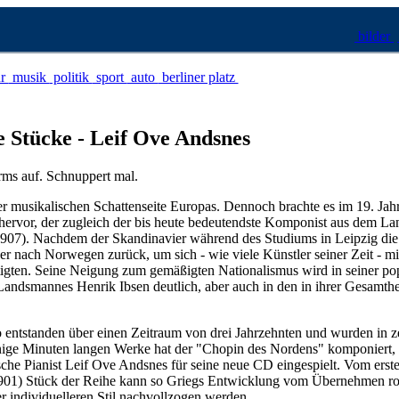
bilder
ur
musik
politik
sport
auto
berliner platz
 Stücke - Leif Ove Andsnes
rms auf. Schnuppert mal.
 musikalischen Schattenseite Europas. Dennoch brachte es im 19. Jah
ervor, der zugleich der bis heute bedeutendste Komponist aus dem La
1907). Nachdem der Skandinavier während des Studiums in Leipzig die
er nach Norwegen zurück, um sich - wie viele Künstler seiner Zeit - mi
igten. Seine Neigung zum gemäßigten Nationalismus wird in seiner po
ndsmannes Henrik Ibsen deutlich, aber auch in den in ihrer Gesamthe
o entstanden über einen Zeitraum von drei Jahrzehnten und wurden in 
wenige Minuten langen Werke hat der "Chopin des Nordens" komponiert,
che Pianist Leif Ove Andsnes für seine neue CD eingespielt. Vom erste
1901) Stück der Reihe kann so Griegs Entwicklung vom Übernehmen r
individuelleren Stil nachvollzogen werden.