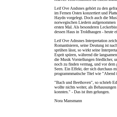
Leif Ove Andsnes gehört zu den gefrag
im Fernen Osten konzertiert und Pla
Haydn vorgelegt. Doch auch die Musi
norwegischen Liedern aufgenommen u
ersten Mal. Als besonderen Leckerbis
dessen Haus in Troldhaugen - heute e
Leif Ove Adnsnes Interpretation zeich
Romantisieren, seine Deutung ist nac
sprühen lässt, so wirkt seine Interpre
Esprit spüren, während die langsamen
die Musik Vorstellungen friedlicher, 
noch zu finden vermag, und vor dem ge
Seen. Ein Effekt, der sich durchaus m
programmmatische Titel wie "Abend
"Bach und Beethoven", so schrieb Ed
wollte nichts weiter, als Behausungen
konnten." - Das ist ihm gelungen.
Nora Mansmann