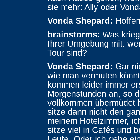
sie mehr: Ally oder Von
Vonda Shepard:
Hoffent
brainstorms:
Was krieg
Ihrer Umgebung mit, we
Tour sind?
Vonda Shepard:
Gar ni
wie man vermuten könnt
kommen leider immer ers
Morgenstunden an, so d
vollkommen übermüdet b
sitze dann nicht den ga
meinem Hotelzimmer, ic
sitze viel in Cafés und 
Leute. Oder ich gehe ei