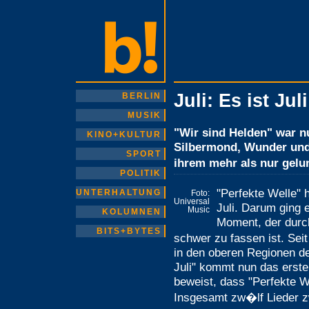
Juli: Es ist Juli
BERLIN
MUSIK
"Wir sind Helden" war n
KINO+KULTUR
Silbermond, Wunder und 
SPORT
ihrem mehr als nur gelu
POLITIK
"Perfekte Welle" 
UNTERHALTUNG
Foto:
Universal
Juli. Darum ging
Music
KOLUMNEN
Moment, der durc
BITS+BYTES
schwer zu fassen ist. Se
in den oberen Regionen de
Juli" kommt nun das erst
beweist, dass "Perfekte We
Insgesamt zw�lf Lieder 