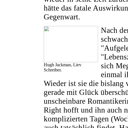
hätte das fatale Auswirkun
Gegenwart.
Nach de
schwach
"Aufgel
"Lebens
sich Me
Hugh Jackman, Liev
Schreiber.
einmal i
Wieder ist sie die bislang
gerade mit Glück überschü
unscheinbare Romantikerin
Right hofft und ihn auch 
komplizierten Tagen (Woc
auch tatsächlich findet. Ha