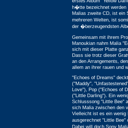
erstes Album "Yellow Daff
h�tte bezeichnet werden
Malias zweite CD, ist ein
mehreren Welten, ist somi
der �berzeugendsten Alb
Gemeinsam mit ihrem Pr
Manoukian nahm Malia "E
sich mit dieser Platte gan
Dass sie trotz dieser Grat
an den Arrangements, den
allem an ihrer rauen und
"Echoes of Dreams" deck
("Maddy", "Unfastestened"
Love"), Pop ("Echoes of D
("Little Darling"). Ein wen
Schlusssong "Little Bee" a
sich Malia zwischen den 
Vielleicht ist es ein weni
ausgerechnet "Little Bee"
Dabei will doch Sony Mal