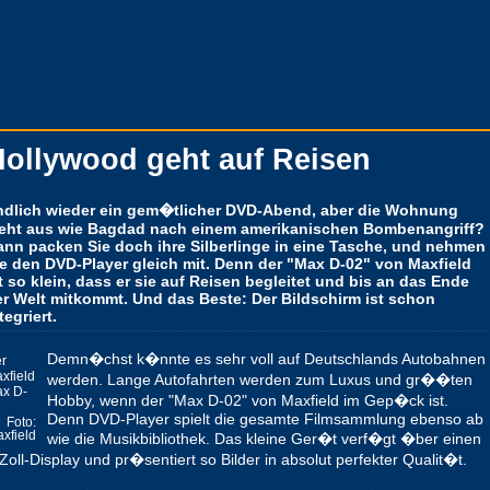
Hollywood geht auf Reisen
ndlich wieder ein gem�tlicher DVD-Abend, aber die Wohnung
ieht aus wie Bagdad nach einem amerikanischen Bombenangriff?
ann packen Sie doch ihre Silberlinge in eine Tasche, und nehmen
ie den DVD-Player gleich mit. Denn der "Max D-02" von Maxfield
t so klein, dass er sie auf Reisen begleitet und bis an das Ende
er Welt mitkommt. Und das Beste: Der Bildschirm ist schon
tegriert.
Demn�chst k�nnte es sehr voll auf Deutschlands Autobahnen
r
xfield
werden. Lange Autofahrten werden zum Luxus und gr��ten
x D-
Hobby, wenn der "Max D-02" von Maxfield im Gep�ck ist.
Denn DVD-Player spielt die gesamte Filmsammlung ebenso ab
Foto:
xfield
wie die Musikbibliothek. Das kleine Ger�t verf�gt �ber einen
Zoll-Display und pr�sentiert so Bilder in absolut perfekter Qualit�t.