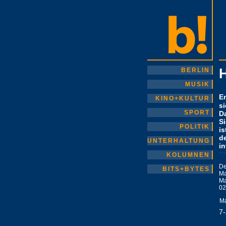
BERLIN
MUSIK
E
KINO+KULTUR
s
SPORT
D
S
POLITIK
is
d
UNTERHALTUNG
in
KOLUMNEN
De
BITS+BYTES
Ma
Ma
02
Ma
7-