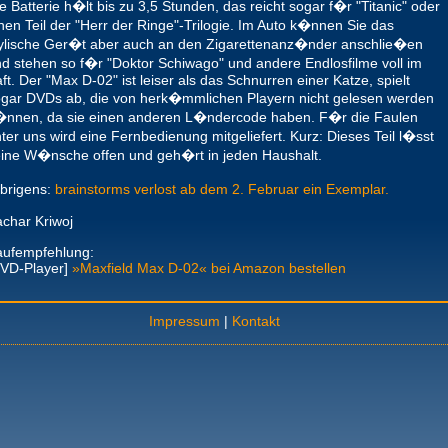
e Batterie h�lt bis zu 3,5 Stunden, das reicht sogar f�r "Titanic" oder
nen Teil der "Herr der Ringe"-Trilogie. Im Auto k�nnen Sie das
ylische Ger�t aber auch an den Zigarettenanz�nder anschlie�en
d stehen so f�r "Doktor Schiwago" und andere Endlosfilme voll im
ft. Der "Max D-02" ist leiser als das Schnurren einer Katze, spielt
gar DVDs ab, die von herk�mmlichen Playern nicht gelesen werden
�nnen, da sie einen anderen L�ndercode haben. F�r die Faulen
ter uns wird eine Fernbedienung mitgeliefert. Kurz: Dieses Teil l�sst
ine W�nsche offen und geh�rt in jeden Haushalt.
brigens:
brainstorms verlost ab dem 2. Februar ein Exemplar.
char Kriwoj
aufempfehlung:
DVD-Player]
»Maxfield Max D-02« bei Amazon bestellen
Impressum
|
Kontakt