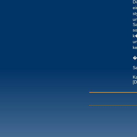
Di
ei
st
un
Sa
so
k
un
ke
�
Sa
K
[