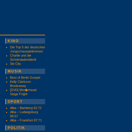
KINO
Die Top 5 der deutschen
Jungschauspielerinnen
Charlie und die
Schokoladenfabrik
Sin City
MUSIK
Best of Berlin Gospel
Kelly Clarkson:
Breakaway
[DVD] Mot�rhead:
Stage Fright
SPORT
Alba – Bamberg 62:72
Alba – Ludwigsburg
86:57
Alba – Frankfurt 87:71
POLITIK