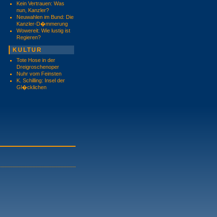
Kein Vertrauen: Was
nun, Kanzler?
Neuwahlen im Bund: Die
Kanzler-D�mmerung
Wowereit: Wie lustig ist
Regieren?
KULTUR
Tote Hose in der
Dreigroschenoper
Nuhr vom Feinsten
K. Schilling: Insel der
Gl�cklichen