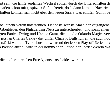
it sein, die lange geplanten Wechsel sollten durch die Unterschriften de
 saßen schon mit gespitzten Stiften bereit, doch dann kam die Nachrich
aften konnten sich nicht über den neuen Salary Cap einigen. Somit ve
bei einem Verein unterschrieb. Der beste sechste Mann der vergangene
n Arbeitgeber, den Philadelphia 76ers zu unterschreiben, und somit eine
lgten Partick Ewing und Horace Grant, die nun die Orlando Magics ver
 jetzt an Charles Oakley die jungen Chicago Bulls führen, die auch no
stärkt werden. Tyron Lue, der während der letzten Play-off-Serie durc
n Iverson auffiel, wird in der kommenden Saison den Jordan-Verein W
 die noch zahlreichen Free Agents entscheiden werden...