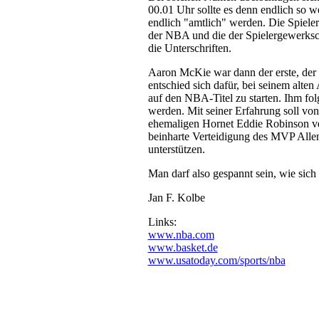
00.01 Uhr sollte es denn endlich so we
endlich "amtlich" werden. Die Spieler
der NBA und die der Spielergewerksch
die Unterschriften.
Aaron McKie war dann der erste, der 
entschied sich dafür, bei seinem alte
auf den NBA-Titel zu starten. Ihm fo
werden. Mit seiner Erfahrung soll von
ehemaligen Hornet Eddie Robinson ver
beinharte Verteidigung des MVP Alle
unterstützen.
Man darf also gespannt sein, wie sich
Jan F. Kolbe
Links:
www.nba.com
www.basket.de
www.usatoday.com/sports/nba