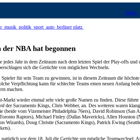
bilder
ur
musik
politik
sport
auto
berliner platz
in der NBA hat begonnen
e jedes Jahr in dem Zeitraum nach dem letzten Spiel der Play-offs un
erschlagen sich die Gerüchte von möglichen Wechseln.
Spieler für sein Team zu gewinnen, ist in diesem Zeitraum die höchste P
solche Verpflichtung kann für schlechte Teams einen neuen Anfang bed
tern machen.
-Markt wieder einmal sehr viele große Namen zu finden. Diese führte n
rd
der Sacramento Kings, Chris Webber, an. Des weiteren waren klan
(beide vom Vizemeister Philadelphia 76ers), David Robinson (San An
Toronto Raptors), Michael Finley (Dallas Mavericks), Allen Houston 
ton Wizards), Doug Christie (Sacramento Kings), Patrick Ewing (Seattl
ets).
 natürlich vor dem 18. Juli die Gerüchte um mögliche Teamwechsel. A