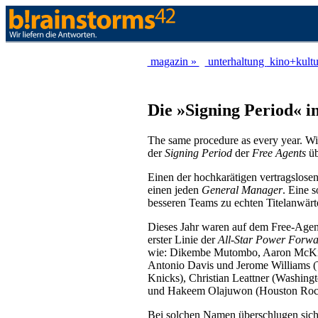
magazin »
unterhaltung
kino+kult
Die »Signing Period« 
The same procedure as every year. Wi
der
Signing Period
der
Free Agents
üb
Einen der hochkarätigen vertragslosen 
einen jeden
General Manager
. Eine 
besseren Teams zu echten Titelanwär
Dieses Jahr waren auf dem Free-Agent
erster Linie der
All-Star Power Forwa
wie: Dikembe Mutombo, Aaron McKie 
Antonio Davis und Jerome Williams (
Knicks), Christian Leattner (Washing
und Hakeem Olajuwon (Houston Rock
Bei solchen Namen überschlugen sich