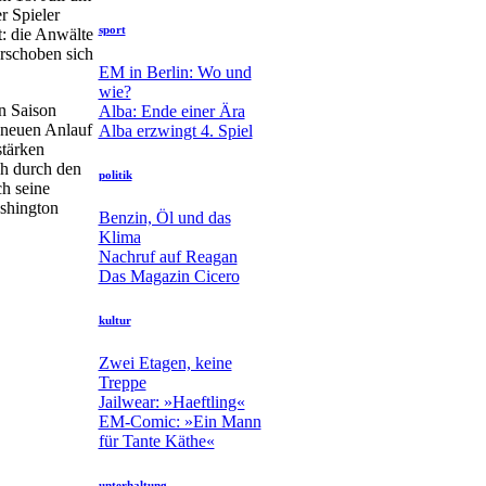
r Spieler
sport
t: die Anwälte
rschoben sich
EM in Berlin: Wo und
wie?
n Saison
Alba: Ende einer Ära
n neuen Anlauf
Alba erzwingt 4. Spiel
stärken
ch durch den
politik
h seine
ashington
Benzin, Öl und das
Klima
Nachruf auf Reagan
Das Magazin Cicero
kultur
Zwei Etagen, keine
Treppe
Jailwear: »Haeftling«
EM-Comic: »Ein Mann
für Tante Käthe«
unterhaltung