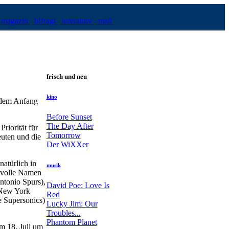
magazin
b!fragt
interaktiv
mail
frisch und neu
kino
d dem Anfang
Before Sunset
The Day After
riorität für
Tomorrow
euten und die
Der WiXXer
atürlich in
musik
gvolle Namen
tonio Spurs),
David Poe: Love Is
(New York
Red
e Supersonics)
Lucky Jim: Our
Troubles...
Phantom Planet
m 18. Juli um