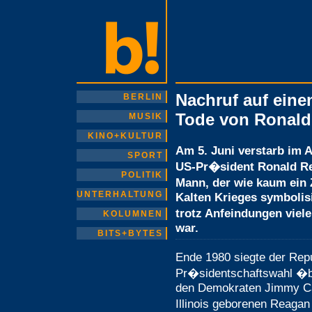
Nachruf auf ein
BERLIN
Tode von Ronal
MUSIK
KINO+KULTUR
Am 5. Juni verstarb im A
SPORT
US-Pr�sident Ronald Rea
POLITIK
Mann, der wie kaum ein
UNTERHALTUNG
Kalten Krieges symbolis
trotz Anfeindungen viel
KOLUMNEN
war.
BITS+BYTES
Ende 1980 siegte der Rep
Pr�sidentschaftswahl �b
den Demokraten Jimmy Ca
Illinois geborenen Reagan