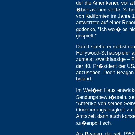
der die Amerikaner, vor al
�berraschen sollte. Scho
von Kalifornien im Jahre 
antwortete auf einer Repor
gedenke, "Ich wei� es ni
gespielt."
Damit spielte er selbstiro
Hollywood-Schauspieler a
zumeist zweitklassige – F
der 40. Pr�sident der US
abzusehen. Doch Reagan h
belehrt.
Im Wei�en Haus entwickel
Sendungsbewu�tsein, sein
"Amerika von seinen Selbs
Orientierungslosigkeit zu 
Amtszeit dann auch konseq
au�enpolitisch.
Als Reagan, der seit 1952