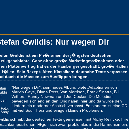
tefan Gwildis: Nur wegen Dir
tefan Gwildis ist ein Ph�nomen der j�ngsten deutschen
usikgeschichte. Ganz ohne gro�e Marketingma�nahmen oder
inen Plattenvertrag hat es der Hamburger geschafft, gro�e Hallen
u f�llen. Sein Rezept: Alten Klassikern deutsche Texte verpassen
nd damit die Massen zum Ausflippen bringen.
"Nur wegen Dir", sein neues Album, bietet Adaptionen von
efan
Marvin Gaye, Diana Ross, Van Morrison, Frank Sinatra, Bill
ildis:
Withers, Randy Newman und Joe Cocker. Die Melodien
r
egen
bewegen sich eng an den Originalen, hier und da wurde den
r
Liedern ein moderner Anstrich verpasst. Entstanden ist eine CD
Foto:
mit viel Soul, Herz und einigen kleinen Problemen.
Sony
ildis schreibt die deutschen Texte gemeinsam mit Michy Reincke. Ihre
rachkompositionen f�gen sich zwar problemlos in die Harmonien ein,