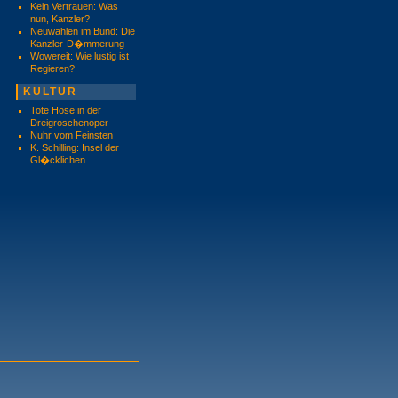
Kein Vertrauen: Was
nun, Kanzler?
Neuwahlen im Bund: Die
Kanzler-D�mmerung
Wowereit: Wie lustig ist
Regieren?
KULTUR
Tote Hose in der
Dreigroschenoper
Nuhr vom Feinsten
K. Schilling: Insel der
Gl�cklichen