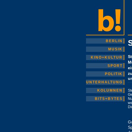
S
BERLIN
MUSIK
S
KINO+KULTUR
M
SPORT
e
z
POLITIK
u
UNTERHALTUNG
KOLUMNEN
St
Gw
BITS+BYTES
Nu
w
Di
Gw
Sp