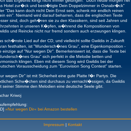
ch das Ergebnis klingt nicht immer gelungen. "Doch heute morgen rief
s Hotel zur�ck und best�tigte Dein Doppelzimmer in Osnabr�ck"
er "Das kann doch nicht Dein Ernst sein, schenk mir endlich reinen
in ein". Niemand wird darauf beharren, dass die englischen Texte
sser sind, doch geh�ren sie zu den Klassikern, sind seit Jahren und
ahrzehnten in unseren K�pfen, w�hrend die Kompositionen von
ildis und Reincke nicht nur fremd sondern auch erzwungen klingen.
s sch�nste Lied auf der CD, und vielleicht sollte Gwildis in Zukunft
ran festhalten, ist "Wundersch�nes Grau", eine Eigenkomposition -
e einzige auf "Nur wegen Dir". Bemerkenswert ist, dass die Texte bei
undersch�nes Grau" sich perfekt in die Melodie betten und
rmonisch klingen. Eben mit diesem Song wird Gwildis bei der
utschen Vorausscheidung zum "Eurovision Song Contest" starten.
ur wegen Dir" ist mit Sicherheit eine gute Platte f�r Partys. Die
xtlichen Schw�chen sind durchaus zu vernachl�ssigen, da Gwildis
t seiner Stimme den Melodien eine deutsche Seele gibt.
char Kriwoj
aufempfehlung:
CD]
»Nur wegen Dir« bei Amazon bestellen
Impressum
|
Kontakt