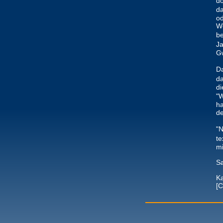
do
da
od
We
be
J
Gw
Da
da
di
"W
ha
de
"N
te
mi
Sa
K
[