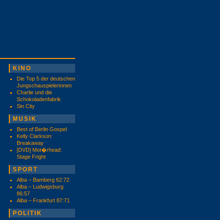
KINO
Die Top 5 der deutschen
Jungschauspielerinnen
Charlie und die
Schokoladenfabrik
Sin City
MUSIK
Best of Berlin Gospel
Kelly Clarkson:
Breakaway
[DVD] Mot�rhead:
Stage Fright
SPORT
Alba – Bamberg 62:72
Alba – Ludwigsburg
86:57
Alba – Frankfurt 87:71
POLITIK