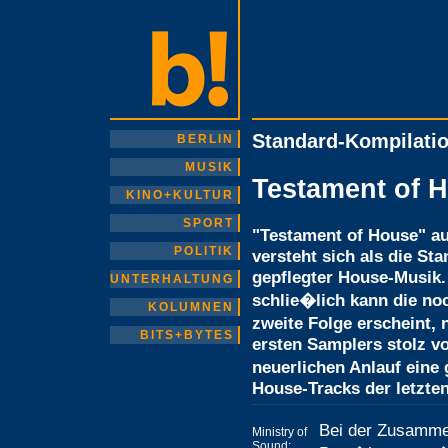
Standard-Kompilatio
BERLIN
MUSIK
Testament of H
KINO+KULTUR
SPORT
"Testament of House" a
POLITIK
versteht sich als die St
gepflegter House-Musik.
UNTERHALTUNG
schlie�lich kann die noc
KOLUMNEN
zweite Folge erscheint,
BITS+BYTES
ersten Samplers stolz v
neuerlichen Anlauf eine
House-Tracks der letzte
Bei der Zusammen
Ministry of
Sound: