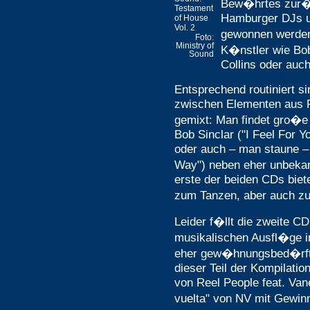
Bew�hrtes zur�c
Testament
Hamburger DJs 
of House
Vol. 2
gewonnen werden
Foto:
Ministry of
K�nstler wie Bob
Sound
Collins oder auc
Entsprechend routiniert si
zwischen Elementen aus F
gemixt: Man findet gro�
Bob Sinclar ("I Feel For 
oder auch – man staune – 
Way") neben eher unbeka
erste der beiden CDs biet
zum Tanzen, aber auch zu
Leider f�llt die zweite CD
musikalischen Ausfl�ge in
eher gew�hnungsbed�rfti
dieser Teil der Kompilatio
von Reel People feat. Va
vuelta" von NV mit Gewin