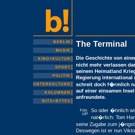
The Terminal
BERLIN
MUSIK
Die Geschichte von eine
KINO+KULTUR
nicht mehr verlassen da
SPORT
seinem Heimatland Krieg
POLITIK
Regierung international 
schreit doch f�rmlich n
UNTERHALTUNG
auf einer einsamen Insel
KOLUMNEN
anfreundete.
BITS+BYTES
So oder �hnlich wir
Foto:
UIP
nat�rlich: Tom Han
seine Zugabe zum j�ngste
Deswegen ist er nun Vikt