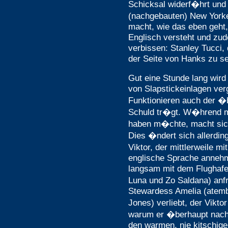
Schicksal widerf�hrt und
(nachgebauten) New Yorke
macht, wie das eben geht
Englisch versteht und zu
verbissen: Stanley Tucci, 
der Seite von Hanks zu se
Gut eine Stunde lang wird
von Slapstickeinlagen ver
Funktionieren auch der �
Schuld tr�gt. W�hrend man
haben m�chte, macht sich
Dies �ndert sich allerdin
Viktor, der mittlerweile m
englische Sprache annehm
langsam mit dem Flughafe
Luna und Zo Saldana) anfr
Stewardess Amelia (atemb
Jones) verliebt, der Vikto
warum er �berhaupt nach 
den warmen, nie kitschig