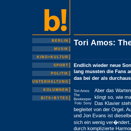
Tori Amos: Th
BERLIN
MUSIK
KINO+KULTUR
Endlich wieder neue Son
SPORT
lang mussten die Fans a
POLITIK
das bei der als durchaus
UNTERHALTUNG
Aber das Warten
KOLUMNEN
Tori Amos:
The
klingt so, wie m
BITS+BYTES
Beekeeper
Das Klavier steh
Foto: Sony
begleitet von der Orgel. 
und Jon Evans ist dieselb
sich ein wenig ver�ndert.
durch komplizierte Harmon