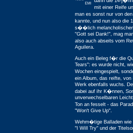
dann die 14-j�hr
EMI
mit einer Reife u
man es sonst nur von de
kannte, und nun also die 1
s��lich melancholischen
"Gott sei Dank!", mag man
also auch abseits vom Re
Aguilera.
Auch ein Beleg f�r die Q
Tears": es wurde nicht, wi
Wochen eingespielt, sond
ein Album, das reifte, von
Werk ebenfalls wuchs. Der
dabei auf ihr K�nnen, So
unverwechselbaren Leichti
Ton an fesselt - das Para
"Won't Give Up".
Wehm�tige Balladen wie 
"I Will Try" und der Titels