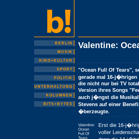
Valentine: Oce
BERLIN
MUSIK
KINO+KULTUR
"Ocean Full Of Tears", 
SPORT
gerade mal 16-j�hrigen 
POLITIK
die nicht nur bei TV tota
UNTERHALTUNG
Version ihres Songs "Fe
KOLUMNEN
auch j�ngst die Musikal
Stevens auf einer Bene
BITS+BYTES
�berzeugte.
Erst die 16-j�hri
Valentine:
Ocean
voller Leidensch
Full Of
Tears