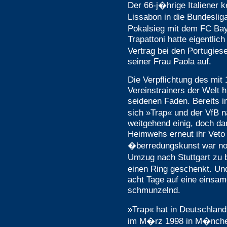
Der 66-j�hrige Italiener k
Lissabon in die Bundesli
Pokalsieg mit dem FC Ba
Trapattoni hatte eigentlic
Vertrag bei den Portugiese
seiner Frau Paola auf.
Die Verpflichtung des mit 
Vereinstrainers der Welt 
seidenen Faden. Bereits 
sich »Trap« und der VfB 
weitgehend einig, doch da
Heimwehs erneut ihr Veto 
�berredungskunst war no
Umzug nach Stuttgart zu 
einen Ring geschenkt. Un
acht Tage auf eine einsame
schmunzelnd.
»Trap« hat in Deutschlan
im M�rz 1998 in M�nchen 