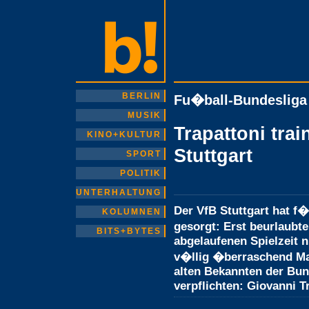
BERLIN
Fu�ball-Bundesliga 
MUSIK
Trapattoni trai
KINO+KULTUR
Stuttgart
SPORT
POLITIK
UNTERHALTUNG
Der VfB Stuttgart hat f
KOLUMNEN
gesorgt: Erst beurlaubte
BITS+BYTES
abgelaufenen Spielzeit 
v�llig �berraschend Ma
alten Bekannten der Bun
verpflichten: Giovanni T