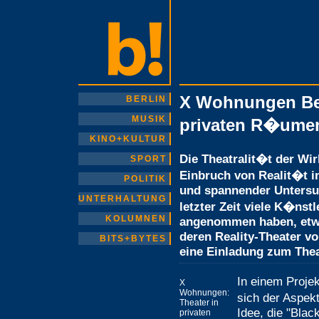
X Wohnungen Berl
BERLIN
MUSIK
privaten R�ume
KINO+KULTUR
Die Theatralit�t der Wi
SPORT
Einbruch von Realit�t in
POLITIK
und spannender Untersu
UNTERHALTUNG
letzter Zeit viele K�nst
KOLUMNEN
angenommen haben, etwa
deren Reality-Theater v
BITS+BYTES
eine Einladung zum Thea
In einem Proje
X
Wohnungen:
sich der Aspekt
Theater in
Idee, die "Blac
privaten