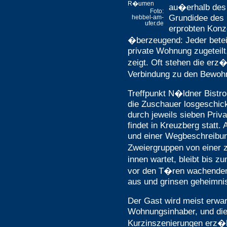
R�umen
au�erhalb des 
Foto:
Grundidee des b
hebbel-am-
ufer.de
erprobten Konze
�berzeugend: Jeder betei
private Wohnung zugeteilt,
zeigt. Oft stehen die erz
Verbindung zu den Bewo
Treffpunkt N�ldner Bistro
die Zuschauer losgeschick
durch jeweils sieben Priv
findet in Kreuzberg statt
und einer Wegbeschreibun
Zweiergruppen von einer
innen wartet, bleibt bis 
vor den T�ren wachenden
aus und grinsen geheimnis
Der Gast wird meist erwa
Wohnungsinhaber, und die
Kurzinszenierungen erz�h