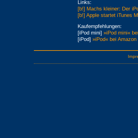
Links:
[b!] Machs kleiner: Der iP
[b!] Apple startet iTunes 
Kaufempfehlungen:
[iPod mini]
»iPod mini« be
[iPod]
»iPod« bei Amazon 
Impr