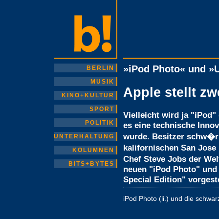
»iPod Photo« und »U
BERLIN
MUSIK
Apple stellt z
KINO+KULTUR
SPORT
Vielleicht wird ja "iPod
POLITIK
es eine technische Innova
wurde. Besitzer schw�r
UNTERHALTUNG
kalifornischen San Jose 
KOLUMNEN
Chef Steve Jobs der Wel
BITS+BYTES
neuen "iPod Photo" und
Special Edition" vorgeste
iPod Photo (li.) und die schwar