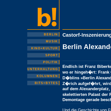
Castorf-Inszenierun
BERLIN
MUSIK
Berlin Alexand
KINO+KULTUR
SPORT
POLITIK
Endlich ist Franz Bibe
UNTERHALTUNG
wo er hingeh�rt: Frank 
KOLUMNEN
D�blins »Berlin Alexand
Z�rich aufgef�hrt, wird 
BITS+BYTES
auf dem Alexanderplatz,
skelettierten Palast der
Demontage gerade besc
Und die Geschichte von F