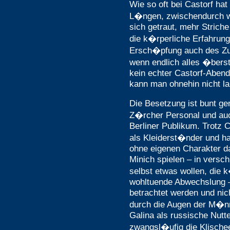
Wie so oft bei Castorf ha
L�ngen, zwischendurch 
sich getraut, mehr Strich
die k�rperliche Erfahrung
Ersch�pfung auch des Zu
wenn endlich alles �berst
kein echter Castorf-Abend
kann man ohnehin nicht l
Die Besetzung ist bunt g
Z�rcher Personal und auc
Berliner Publikum. Trotz 
als Kleiderst�nder und h
ohne eigenen Charakter da
Minich spielen – in versch
selbst etwas wollen, die 
wohltuende Abwechslung –
betrachtet werden und nich
durch die Augen der M�nn
Galina als russische Nutt
zwangsl�ufig die Klische