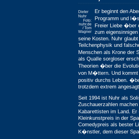
Er beginnt den Ab
Dieter
Nuhr
Programm und l�s
Foto:
nuhr.de
Freier Liebe �ber 
/ Tom
zum eigensinnigen 
Wagner
seine Kosten. Nuhr glau
Teilchenphysik und falsch
Menschen als Krone der 
als Qualle sorgloser ersch
Theorien �ber die Evolut
von M�ttern. Und kommt 
positiv durchs Leben. �be
trotzdem extrem angesagt
Seit 1994 ist Nuhr als Sol
Zuschauerzahlen machen i
Kabarettisten im Land. Er
Kleinkunstpreis in der Sp
Comedypreis als bester Li
K�nstler, dem dieser Spag