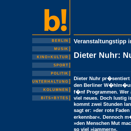
Veranstaltungstipp i
BERLIN
MUSIK
Dieter Nuhr: N
KINO+KULTUR
SPORT
POLITIK
Dieter Nuhr pr�sentiert
UNTERHALTUNG
den Berliner W�hlm�use
KOLUMNEN
f�nf Programmen. Wer al
viel neues. Doch lustig 
BITS+BYTES
kommt zwei Stunden lang
sagt er: »der rote Faden 
erkennbar«. Dennoch m
»den Menschen Mut mach
so viel »jammern«.