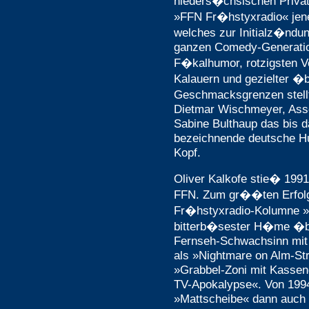
nieders�chsischen Privat
»FFN Fr�hstyxradio« jen
welches zur Initialz�ndu
ganzen Comedy-Generation
F�kalhumor, rotzigsten Ve
Kalauern und gezielter �b
Geschmacksgrenzen stellt
Dietmar Wischmeyer, Asso
Sabine Bulthaup das bis d
bezeichnende deutsche H
Kopf.
Oliver Kalkofe stie� 19
FFN. Zum gr��ten Erfolg 
Fr�hstyxradio-Kolumne »K
bitterb�sester H�me �be
Fernseh-Schwachsinn mit 
als »Nightmare on Alm-Str
»Grabbel-Zoni mit Kasseng
TV-Apokalypse«. Von 1994
»Mattscheibe« dann auch 