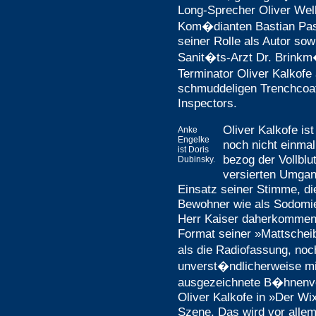
Long-Sprecher Oliver We
Kom�dianten Bastian Pas
seiner Rolle als Autor sow
Sanit�ts-Arzt Dr. Brink
Terminator Oliver Kalkofe
schmuddeligen Trenchcoa
Inspectors.
Oliver Kalkofe is
Anke
Engelke
noch nicht einmal
ist Doris
bezog der Vollbl
Dubinsky.
versierten Umga
Einsatz seiner Stimme, d
Bewohner wie als Sodomie
Herr Kaiser daherkommen
Format seiner »Mattscheib
als die Radiofassung, noc
unverst�ndlicherweise m
ausgezeichnete B�hnenver
Oliver Kalkofe in »Der Wi
Szene. Das wird vor allem