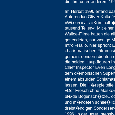
die ihm unter anderem 19
Im Herbst 1996 erfand da
Autorenduo Oliver Kalkof
»Wixxer« als »Kriminalh�
tausend Teilen«. Mit einer
Wallce-Filme hatten die a
gesendeten, nur wenige 
Intro »Hallo, hier spricht
charismatischen Filmmusi
gemein, sondern dienten 
die beiden Hauptfiguren I
Chief Inspector Even Long
dem d�monischen Superv
einem absurden Schlamas
lassen. Die H�rspielteile
»Der Frosch ohne Maske«
bl�de Bogensch�tze« ode
und m�ndeten schlie�lic
dreist�ndigen Sondersend
1996, in der unter intensi