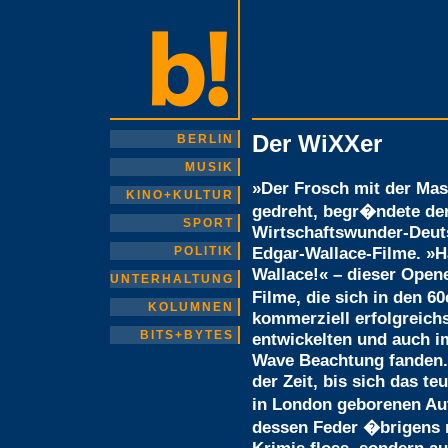
Der WiXXer
BERLIN
MUSIK
»Der Frosch mit der Mas
KINO+KULTUR
gedreht, begr�ndete de
SPORT
Wirtschaftswunder-Deuts
Edgar-Wallace-Filme. »Ha
POLITIK
Wallace!« – dieser Ope
UNTERHALTUNG
Filme, die sich in den 6
KOLUMNEN
kommerziell erfolgreich
BITS+BYTES
entwickelten und auch i
Wave Beachtung fanden. 
der Zeit, bis sich das 
in London geborenen A
dessen Feder �brigens 