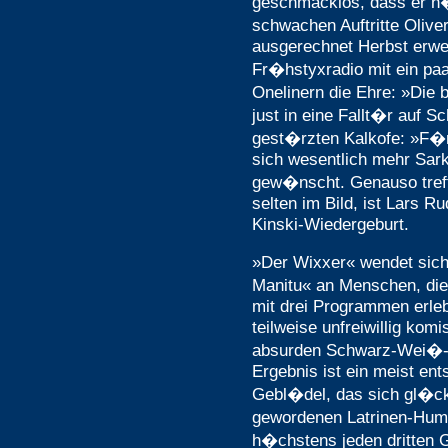
geschmacklos, dass er h�uf
schwachen Auftritte Olive
ausgerechnet Herbst erwe
Fr�hstyxradio mit ein paa
Onelinern die Ehre: »Die 
just in eine Fallt�r auf S
gest�rzten Kalkofe: »F�
sich wesentlich mehr Sar
gew�nscht. Genauso treffli
selten im Bild, ist Lars R
Kinski-Wiedergeburt.
»Der Wixxer« wendet sich
Manitu« an Menschen, di
mit drei Programmen erleb
teilweise unfreiwillig komi
absurden Schwarz-Wei�-Kr
Ergebnis ist ein meist ent
Gebl�del, das sich gl�ck
gewordenen Latrinen-Humo
h�chstens jeden dritten 