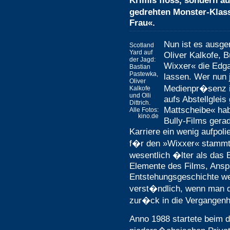
Krimis floss, sondern a
gedrehten Monster-Klas
Frau«.
Nun ist es ausge
Scotland
Yard auf
Oliver Kalkofe,
der Jagd:
Wixxer« die Edga
Bastian
Pastewka,
lassen. Wer nun 
Oliver
Medienpr�senz in
Kalkofe
und Olli
aufs Abstellgleis
Dittrich.
Mattscheibe« hab
Alle Fotos:
kino.de
Bully-Films gerad
Karriere ein wenig aufpolie
f�r den »Wixxer« stammt 
wesentlich �lter als das B
Elemente des Films, Ansp
Entstehungsgeschichte we
verst�ndlich, wenn man d
zur�ck in die Vergangenh
Anno 1988 startete beim 