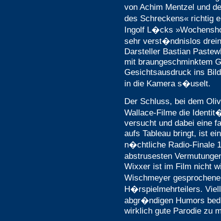
von Achim Mentzel und de
des Schreckens« richtig 
Ingolf L�cks »Wochensho
sehr verst�ndnislos drei
Darsteller Bastian Pastew
mit braungeschminktem Ge
Gesichtsausdruck ins Bil
in die Kamera s�uselt.
Der Schluss, bei dem Olive
Wallace-Filme die Identi
versucht und dabei eine f
aufs Tableau bringt, ist e
n�chtliche Radio-Finale 1
abstrusesten Vermutunge
Wixxer ist im Film nicht 
Wischmeyer gesprochene
H�rspielmehrteilers. Viel
abgr�ndigen Humors bedur
wirklich gute Parodie zu 