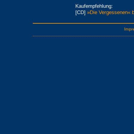
Kaufempfehlung:
[CD]
»Die Vergessenen« b
Impr