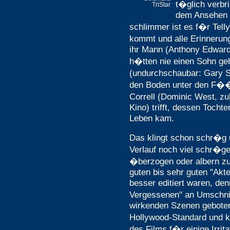
t�glich verbr
TriStar
dem Ansehen 
schlimmer ist es f�r Tell
kommt und alle Erinnerun
ihr Mann (Anthony Edward
h�tten nie einen Sohn geh
(undurchschaubar: Gary Si
den Boden unter den F��e
Correll (Dominic West, zu
Kino) trifft, dessen Tocht
Leben kam.
Das klingt schon schr�g 
Verlauf noch viel schr�g
�berzogen oder albern zu
guten bis sehr guten "Akt
besser editiert waren, de
Vergessenen" an Umschnit
wirkenden Szenen geboten 
Hollywood-Standard und ka
des Films f�r einige Irri