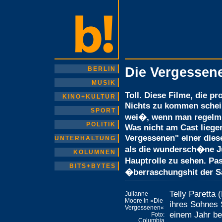
Die Vergessen
BERLIN
MUSIK
Toll. Diese Filme, die 
KINO+KULTUR
Nichts zu kommen schei
SPORT
wei�, wenn man regelm�
POLITIK
Was nicht am Cast liege
Vergessenen" einer dies
UNTERHALTUNG
als die wundersch�ne Ju
KOLUMNEN
Hauptrolle zu sehen. Pas
BITS+BYTES
�berraschungshit der S
Telly Paretta 
Julianne
Moore in »Die
ihres Sohnes
Vergessenen«
einem Jahr be
Foto:
Columbia