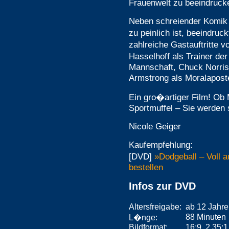
Frauenwelt zu beeindruck
Neben schreiender Komik 
zu peinlich ist, beeindru
zahlreiche Gastauftritte 
Hasselhoff als Trainer de
Mannschaft, Chuck Norris
Armstrong als Moralaposte
Ein gro�artiger Film! O
Sportmuffel – Sie werden 
Nicole Geiger
Kaufempfehlung:
[DVD]
»Dodgeball – Voll 
bestellen
Infos zur DVD
Altersfreigabe:
ab 12 Jahr
88 Minuten
L�nge:
Bildformat:
16:9, 2.35:1