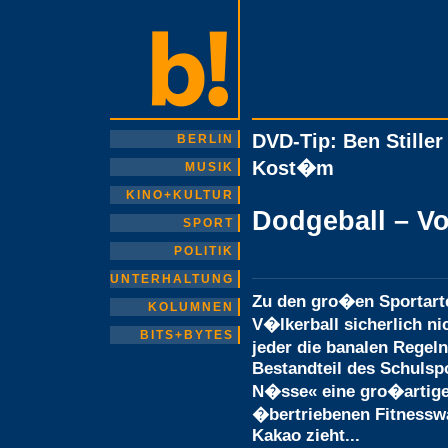
DVD-Tip: Ben Stiller
BERLIN
Kost�m
MUSIK
KINO+KULTUR
Dodgeball – Vo
SPORT
POLITIK
UNTERHALTUNG
Zu den gro�en Sportart
KOLUMNEN
V�lkerball sicherlich ni
BITS+BYTES
jeder die banalen Regeln
Bestandteil des Schulspo
N�sse« eine gro�artige
�bertriebenen Fitnessw
Kakao zieht...