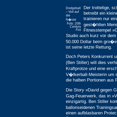
Der trottelige, s
Dodgeball
– Voll auf
betreibt ein klei
die
trainieren nur ein
N�sse
Foto: 20th
gest�hlten Mens
Century
Fitnesstempel »
Fox
Studio auch kurz vor de
50.000 Dollar beim gro�e
ist seine letzte Rettung.
Doch Peters Konkurrent 
(Ben Stiller) will dies ve
Kraftprotze und eine ers
V�lkerball-Meisterin um 
die halben Portionen aus P
Die Story »David gegen Gol
Gag-Feuerwerk, das in »V
einzigartig. Ben Stiller k
ballonseidenen Trainingsa
einen aufblasbaren Protec