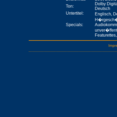
Dolby Digita
Ton:
Deutsch
Untertitel:
Englisch, D
H�rgesch�
Specials:
Audiokomme
unver�ffent
Featurettes,
Impr