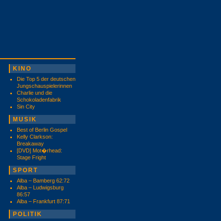
KINO
Die Top 5 der deutschen
Jungschauspielerinnen
Charlie und die
Schokoladenfabrik
Sin City
MUSIK
Best of Berlin Gospel
Kelly Clarkson:
Breakaway
[DVD] Mot�rhead:
Stage Fright
SPORT
Alba – Bamberg 62:72
Alba – Ludwigsburg
86:57
Alba – Frankfurt 87:71
POLITIK