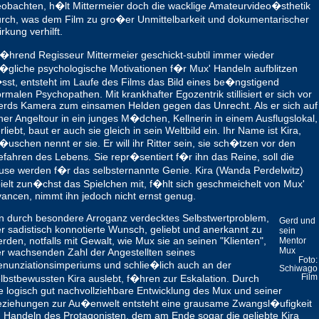
obachten, h�lt Mittermeier doch die wacklige Amateurvideo�sthetik
rch, was dem Film zu gro�er Unmittelbarkeit und dokumentarischer
rkung verhilft.
hrend Regisseur Mittermeier geschickt-subtil immer wieder
gliche psychologische Motivationen f�r Mux' Handeln aufblitzen
sst, entsteht im Laufe des Films das Bild eines be�ngstigend
rmalen Psychopathen. Mit krankhafter Egozentrik stillisiert er sich vor
rds Kamera zum einsamen Helden gegen das Unrecht. Als er sich auf
ner Angeltour in ein junges M�dchen, Kellnerin in einem Ausflugslokal,
rliebt, baut er auch sie gleich in sein Weltbild ein. Ihr Name ist Kira,
uschen nennt er sie. Er will ihr Ritter sein, sie sch�tzen vor den
fahren des Lebens. Sie repr�sentiert f�r ihn das Reine, soll die
se werden f�r das selbsternannte Genie. Kira (Wanda Perdelwitz)
ielt zun�chst das Spielchen mit, f�hlt sich geschmeichelt von Mux'
ancen, nimmt ihn jedoch nicht ernst genug.
n durch besondere Arroganz verdecktes Selbstwertproblem,
Gerd und
r sadistisch konnotierte Wunsch, geliebt und anerkannt zu
sein
rden, notfalls mit Gewalt, wie Mux sie an seinen "Klienten",
Mentor
Mux
r wachsenden Zahl der Angestellten seines
Foto:
nunziationsimperiums und schlie�lich auch an der
Schiwago
lbstbewussten Kira auslebt, f�hren zur Eskalation. Durch
Film
e logisch gut nachvollziehbare Entwicklung des Mux und seiner
ziehungen zur Au�enwelt entsteht eine grausame Zwangsl�ufigkeit
 Handeln des Protagonisten, dem am Ende sogar die geliebte Kira