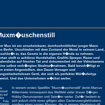
Muxm�uschenstill
rr Mux ist ein unscheinbarer, durchschnittlicher junger Mann
us Berlin. Unzufrieden mit dem Zustand der Moral in seinem Land,
eschlie�t er, das Gesetz in die eigenen H�nde zu nehmen.
rtan stellt er achtlose Hundehalter, Grafitti-Sprayer, Raser und
adendiebe auf frischer Tat und dokumentiert mit der Videokamera
eine selbst verh�ngten Strafma�nahmen. Bald besch�ftigt er
en ersten Angestellten, den Dauer-Versager und
ngzeitarbeitslosen Gerd, der sich als perfekter Mitl�ufertyp
rweist. Und das Unternehmen w�chst weiter.
In seinem ersten Spielfilm "Muxm�uschenstill" denkt Marcus
ux
mmelt
Mittermeier konsequent das Weltbild vieler braver B�rger,
les auf
Hobby-Denunzianten und Spie�er weiter. Daf�r bedient er
deo
sich jedoch nicht eines giftigen alten Gartenzwergliebhabers,
Foto:
sondern eines jungen Mannes, der in seinem Idealismus oft
hiwago