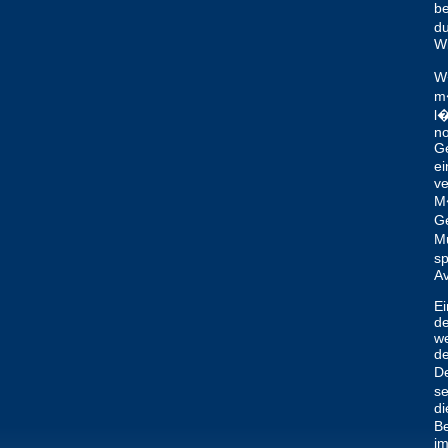
be
du
Wi
W�
m�
l�
no
Ge
ei
ve
M�
Ge
Mu
sp
Av
Ei
de
we
de
De
se
di
Be
im