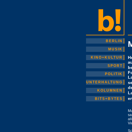
BERLIN
MUSIK
He
KINO+KULTUR
a
SPORT
b
Fo
POLITIK
L
UNTERHALTUNG
s
d
KOLUMNEN
La
e
BITS+BYTES
M
sa
al
Vi
Sc