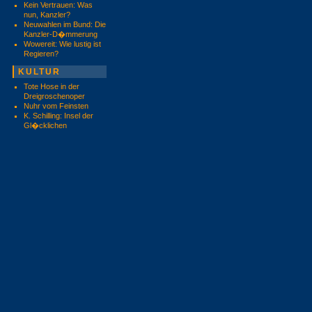
Kein Vertrauen: Was
nun, Kanzler?
Neuwahlen im Bund: Die
Kanzler-D�mmerung
Wowereit: Wie lustig ist
Regieren?
KULTUR
Tote Hose in der
Dreigroschenoper
Nuhr vom Feinsten
K. Schilling: Insel der
Gl�cklichen