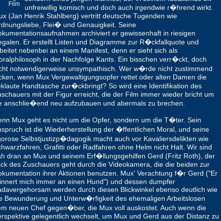
Film
unfreiwillig komisch und doch auch irgendwie r�hrend wirkt.
x (Jan Henrik Stahlberg) vertritt deutsche Tugenden wie
dnungsliebe, Flei� und Genauigkeit. Seine
kumentationsaufnahmen archiviert er gewissenhaft in riesigen
galen. Er erstellt Listen und Diagramme zur R�ckfallquote und
beitet nebenbei an einem Manifest, denn er sieht sich als
ralphilosoph in der Nachfolge Kants. Ein bisschen verr�ckt, doch
cht notwendigerweise unsympathisch. Wer w�rde nicht zustimmend
cken, wenn Mux Vergewaltigungsopfer rettet oder alten Damen die
klaute Handtasche zur�ckbringt? So wird eine Identifikation des
schauers mit der Figur erreicht, die der Film immer wieder bricht um
e anschlie�end neu aufzubauen und abermals zu brechen.
nn Mux geht es nicht um die Opfer, sondern um die T�ter. Sein
spruch ist die Wiederherstellung der �ffentlichen Moral, und seine
gorose Selbstjustizp�dagogik macht auch vor Kavaliersdelikten wie
hwarzfahren, Grafitti oder Radfahren ohne Helm nicht Halt. Wir sind
h dran an Mux und seinem Erf�llungsgehilfen Gerd (Fritz Roth), der
ick des Zuschauers geht durch die Videokamera, die die beiden zur
kumentation ihrer Aktionen benutzen. Mux' Verachtung f�r Gerd ("Er
innert mich immer an einen Hund") und dessen dumpfer
davergehorsam werden durch diesen Blickwinkel ebenso deutlich wie
e Bewunderung und Unterw�rfigkeit des ehemaligen Arbeitslosen
m neuen Chef gegen�ber, die Mux voll auskostet. Auch wenn die
rspektive gelegentlich wechselt, um Mux und Gerd aus der Distanz zu