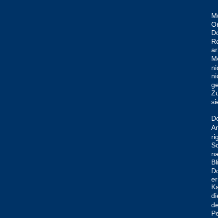
Mu
Or
Do
Re
ar
Mo
ni
ni
ge
Zu
si
De
An
ri
Sc
na
Bl
Do
er
Ka
di
de
Pe