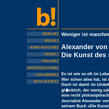
Weniger ist manchm
BERLIN
MUSIK
Alexander vo
KINO+KULTUR
Die Kunst des 
SPORT
POLITIK
UNTERHALTUNG
Es ist wie so oft im Le
KOLUMNEN
Wer schon alles hat, is
BITS+BYTES
Doch ist damit im Umke
gl�cklich, der wenig ode
eine recht philosophisch
Journalist Alexander vo
seinem Buch »Die Kunst 