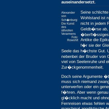
auseinandersetzt.
Seine schlichte
Alexander
von
Wohlstand ist n
Sch�nburg:
nicht in jedem 
Die Kunst
des
Geldb�rse ab, 
stilvollen
Verarmens
�berfl�ssiges.
Foto:
Antike die Epik
Rowohlt
f�r sie der Gle
Seele das h�chste Gut. 
nebenbei der Bruder von G
viel von Seelenruhe und e
Zur�ckgenommenheit.
Doch seine Argumente �be
muss sich niemand zwan
unterwerfen oder ein gen
f�hren. Aber wenn genau 
gl�cklich macht und ohne
Fernreisen etwas fehlen
manchmal apodiktische An