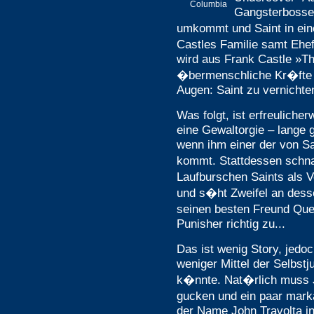
Columbia
Gangsterbosses
umkommt und Saint in ein
Castles Familie samt Ehe
wird aus Frank Castle »T
�bermenschliche Kr�fte u
Augen: Saint zu vernichte
Was folgt, ist erfreulicher
eine Gewaltorgie – lange g
wenn ihm einer der von Sa
kommt. Stattdessen schna
Laufburschen Saints als 
und s�ht Zweifel an desse
seinen besten Freund Quen
Punisher richtig zu...
Das ist wenig Story, jedo
weniger Mittel der Selbstj
k�nnte. Nat�rlich muss 
gucken und ein paar mar
der Name John Travolta i