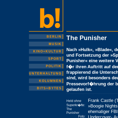
The Punisher
BERLIN
MUSIK
Nach »Hulk«, »Blade«, 
KINO+KULTUR
und Fortsetzung der »Sp
SPORT
Punisher« eine weitere 
f�r ihren Auftritt auf d
POLITIK
frappierend die Untersc
UNTERHALTUNG
sind, wird besonders de
KOLUMNEN
Pressevorf�hrung der b
BITS+BYTES
gelaufen ist.
Frank Castle (
Held ohne
Superkr�fte:
»Boogie Nights
The
ehemaliger FBI
Punisher
Undercover- Au
Foto: