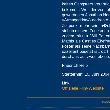
kalten Gangsters verspric
bekommt. Weil der vom a
gewordenen Jonathan Hens
»Armageddon«) gedrehte S
Zeitpunkt mehr sein m�chte
sich in diesem Zuge auch 
zudem mit u.a. Will Patto
Mathis als Castles Ehefr
Foster als seine Nachbarn
exzellent besetzt ist, dar
durchaus auf zwei fetzige
Friedrich Reip
Starttermin: 10. Juni 2004
Link:
Offizielle Film-Website
Impr