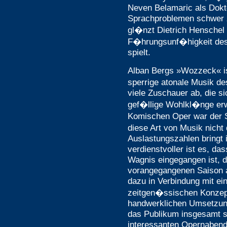
Neven Belamaric als Dokto
Sprachproblemen schwer zu
gl�nzt Dietrich Henschel 
F�hrungsunf�higkeit des
spielt.
Alban Bergs »Wozzeck« is
sperrige atonale Musik 
viele Zuschauer ab, die 
gef�llige Wohlkl�nge erwa
Komischen Oper war der S
diese Art von Musik nicht
Auslastungszahlen bringt
verdienstvoller ist es, d
Wagnis eingegangen ist, d
vorangegangenen Saison a
dazu in Verbindung mit ei
zeitgen�ssischen Konzept
handwerklichen Umsetzung
das Publikum insgesamt 
interessanten Opernabend