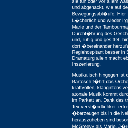
sie tun oder vor allem wa
und abgehackt, wie auf de
Bewegungsabl�ufe. Hier h
L�cherlich und wieder irg
Marie und der Tambourmaj
Durchf�hrung des Geschl
und, ruhig und gesittet, h
dort �bereinander herzufa
Regiehospitant besser in 
Dramaturg allein macht eb
Inszenierung.
Musikalisch hingegen ist
Bartosch f�hrt das Orches
kraftvollen, klangintensive
atonale Musik kommt durc
im Parkett an. Dank des t
Textverst�ndlichkeit erfre
�berzeugen bis in die Ne
herauszuheben sind beson
McGreevy als Marie, J�r