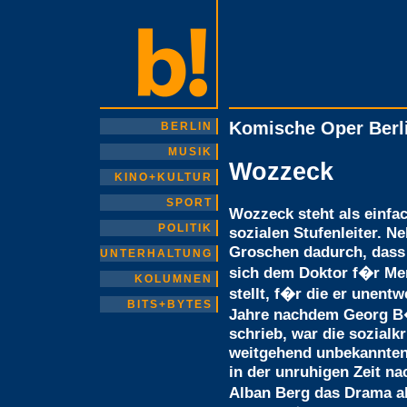
Komische Oper Berl
BERLIN
MUSIK
Wozzeck
KINO+KULTUR
SPORT
Wozzeck steht als einfa
POLITIK
sozialen Stufenleiter. Ne
Groschen dadurch, dass 
UNTERHALTUNG
sich dem Doktor f�r M
KOLUMNEN
stellt, f�r die er unent
BITS+BYTES
Jahre nachdem Georg B
schrieb, war die sozialk
weitgehend unbekannten
in der unruhigen Zeit n
Alban Berg das Drama al