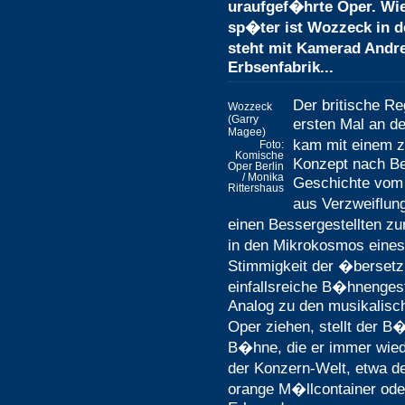
uraufgef�hrte Oper. Wi
sp�ter ist Wozzeck in
steht mit Kamerad Andre
Erbsenfabrik...
Der britische R
Wozzeck
(Garry
ersten Mal an d
Magee)
kam mit einem z
Foto:
Komische
Konzept nach Be
Oper Berlin
/ Monika
Geschichte vom 
Rittershaus
aus Verzweiflun
einen Bessergestellten zu
in den Mikrokosmos eine
Stimmigkeit der �bersetz
einfallsreiche B�hnengest
Analog zu den musikalisch
Oper ziehen, stellt der B�
B�hne, die er immer wied
der Konzern-Welt, etwa 
orange M�llcontainer oder