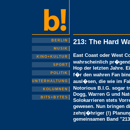
213: The Hard W
BERLIN
MUSIK
East Coast oder West C
KINO+KULTUR
wahrscheinlich pr�gend
SPORT
Hop der letzten Jahre. E
POLITIK
f�r den wahren Fan bin
ausl�sen, die wie im Fa
UNTERHALTUNG
Notorious B.I.G. sogar 
KOLUMNEN
Dogg, Warren G und Nate
BITS+BYTES
Solokarrieren stets Vor
gewesen. Nun bringen d
zehnj�hriger (!) Planung
gemeinsamen Band "213