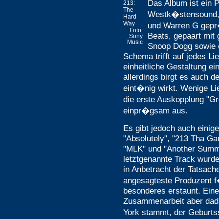
Das Album ist ein 
213:
The
Westk�stensound, 
Hard
Way
und Warren G gepr
Foto:
Beats, gepaart mit
Sony
Music
Snoop Dogg sowie 
Schema trifft auf jedes Li
einheitliche Gestaltung ei
allerdings birgt es auch d
eint�nig wirkt. Wenige Li
die erste Auskopplung "Gr
einpr�gsam aus.
Es gibt jedoch auch einige
"Absolutely", "213 Tha Gan
"MLK" und "Another Summe
letztgenannte Track wurd
in Anbetracht der Tatsache
angesagteste Produzent f�
besonderes erstaunt. Ein
Zusammenarbeit aber dad
York stammt, der Geburts