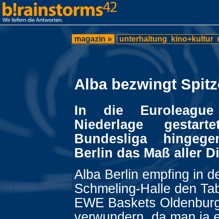
magazin »
unterhaltung
kino+kultur
Alba bezwingt Spitz
In die Euroleague
Niederlage gestar
Bundesliga hingeg
Berlin das Maß aller D
Alba Berlin empfing in d
Schmeling-Halle den Tab
EWE Baskets Oldenbur
verwundern, da man ja e