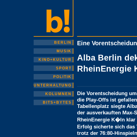
Eine Vorentscheidu
BERLIN
MUSIK
Alba Berlin dek
KINO+KULTUR
RheinEnergie
SPORT
POLITIK
UNTERHALTUNG
Die Vorentscheidung um
KOLUMNEN
die Play-Offs ist gefall
BITS+BYTES
Tabellenplatz siegte Alb
der ausverkauften Max-
RheinEnergie K�ln klar 
Erfolg sicherte sich da
trotz der 76:80-Hinspiel