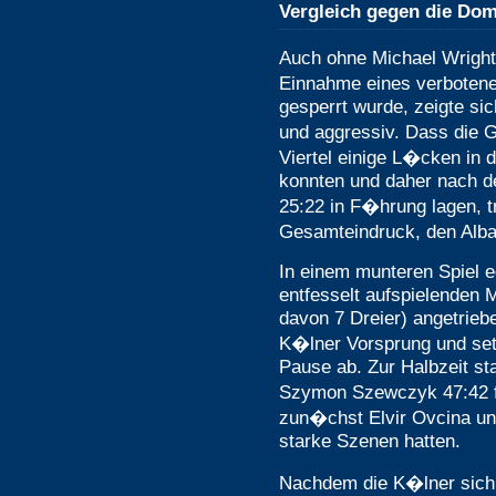
Vergleich gegen die Do
Auch ohne Michael Wrigh
Einnahme eines verbotene
gesperrt wurde, zeigte si
und aggressiv. Dass die 
Viertel einige L�cken in 
konnten und daher nach d
25:22 in F�hrung lagen, 
Gesamteindruck, den Alba 
In einem munteren Spiel eg
entfesselt aufspielenden
davon 7 Dreier) angetrieb
K�lner Vorsprung und setz
Pause ab. Zur Halbzeit s
Szymon Szewczyk 47:42 f
zun�chst Elvir Ovcina un
starke Szenen hatten.
Nachdem die K�lner sich 