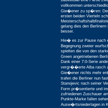
vollkommen unterschiedli
Gie�ener zu sp�ren: Den
ersten beiden Vierteln sc
Meisterschaftshalbfinalis
gelang dies den Berlinern
besser.
Hie� es zur Pause nach e
Begegnung zweier wurfsc
spielten die von den sta
Green angetriebenen Berl
Dank einer 7:0-Serie and
vergr��erte Alba rasch a
Gie�ener nichts mehr en
trafen die Berliner nun fa
Stanojevic nach seiner Ve
Form pr�sentierte und im
zufriedenen Zuschauer am
Punkte-Marke fallen sehen
Ausw�rtsniederlagen in 