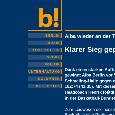
Alba wieder an der T
BERLIN
MUSIK
Klarer Sieg g
KINO+KULTUR
SPORT
POLITIK
Dank eines starken Auftr
UNTERHALTUNG
gewinnt Alba Berlin vor
KOLUMNEN
Schmeling-Halle gegen d
102:74 (41:35). Mit dies
BITS+BYTES
Headcoach Henrik R�dl 
in der Basketball-Bunde
Zum Leidwesen der hessi
Basketball eine Partie zw