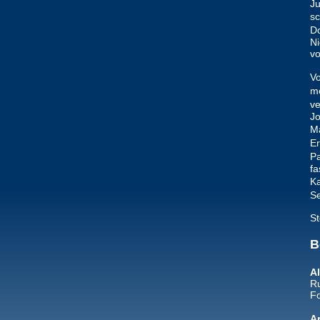
Ju
sc
Do
Ni
vo
Vo
me
ve
Jo
Ma
Er
P
fa
Ka
Se
St
B
Al
Ru
Fo
A