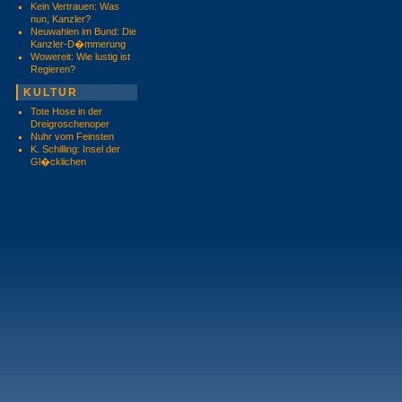
Kein Vertrauen: Was
nun, Kanzler?
Neuwahlen im Bund: Die
Kanzler-D�mmerung
Wowereit: Wie lustig ist
Regieren?
KULTUR
Tote Hose in der
Dreigroschenoper
Nuhr vom Feinsten
K. Schilling: Insel der
Gl�cklichen