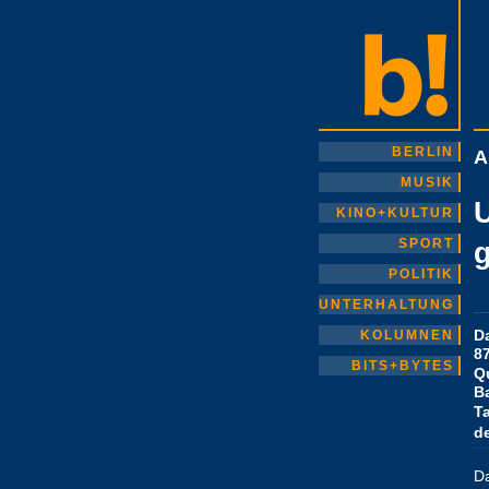
BERLIN
A
MUSIK
KINO+KULTUR
SPORT
POLITIK
UNTERHALTUNG
D
KOLUMNEN
87
BITS+BYTES
Q
Ba
T
d
D