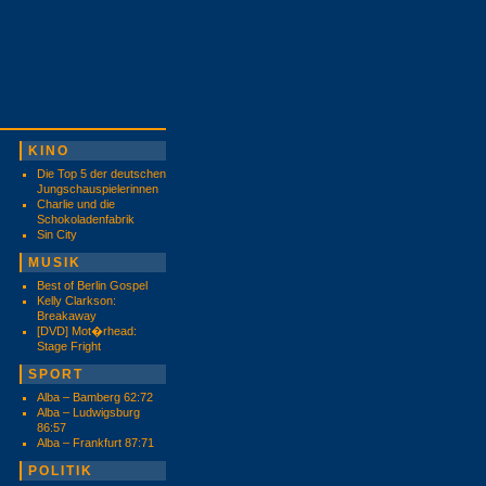
KINO
Die Top 5 der deutschen
Jungschauspielerinnen
Charlie und die
Schokoladenfabrik
Sin City
MUSIK
Best of Berlin Gospel
Kelly Clarkson:
Breakaway
[DVD] Mot�rhead:
Stage Fright
SPORT
Alba – Bamberg 62:72
Alba – Ludwigsburg
86:57
Alba – Frankfurt 87:71
POLITIK