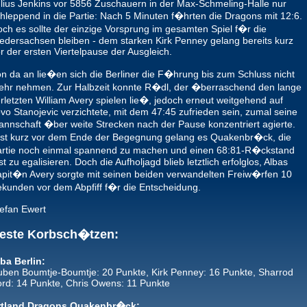
lius Jenkins vor 5856 Zuschauern in der Max-Schmeling-Halle nur
hleppend in die Partie: Nach 5 Minuten f�hrten die Dragons mit 12:6.
ch es sollte der einzige Vorsprung im gesamten Spiel f�r die
edersachsen bleiben - dem starken Kirk Penney gelang bereits kurz
r der ersten Viertelpause der Ausgleich.
n da an lie�en sich die Berliner die F�hrung bis zum Schluss nicht
hr nehmen. Zur Halbzeit konnte R�dl, der �berraschend den lange
rletzten William Avery spielen lie�, jedoch erneut weitgehend auf
vo Stanojevic verzichtete, mit dem 47:45 zufrieden sein, zumal seine
nnschaft �ber weite Strecken nach der Pause konzentriert agierte.
st kurz vor dem Ende der Begegnung gelang es Quakenbr�ck, die
artie noch einmal spannend zu machen und einen 68:81-R�ckstand
st zu egalisieren. Doch die Aufholjagd blieb letztlich erfolglos, Albas
pit�n Avery sorgte mit seinen beiden verwandelten Freiw�rfen 10
kunden vor dem Abpfiff f�r die Entscheidung.
efan Ewert
este Korbsch�tzen:
ba Berlin:
ben Boumtje-Boumtje: 20 Punkte, Kirk Penney: 16 Punkte, Sharrod
rd: 14 Punkte, Chris Owens: 11 Punkte
rtland Dragons Quakenbr�ck: