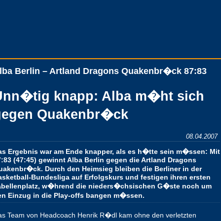
lba Berlin – Artland Dragons Quakenbr�ck 87:83
Unn�tig knapp: Alba m�ht sich
gegen Quakenbr�ck
08.04.2007
as Ergebnis war am Ende knapper, als es h�tte sein m�ssen: Mit
:83 (47:45) gewinnt Alba Berlin gegen die Artland Dragons
uakenbr�ck. Durch den Heimsieg bleiben die Berliner in der
sketball-Bundesliga auf Erfolgskurs und festigen ihren ersten
abellenplatz, w�hrend die nieders�chsischen G�ste noch um
en Einzug in die Play-offs bangen m�ssen.
as Team von Headcoach Henrik R�dl kam ohne den verletzten