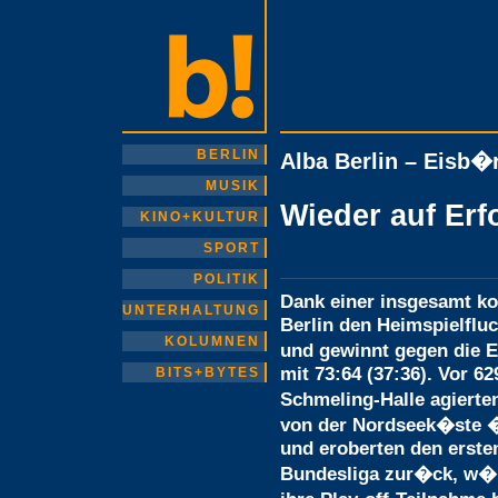
BERLIN
Alba Berlin – Eisb�
MUSIK
Wieder auf Erf
KINO+KULTUR
SPORT
POLITIK
Dank einer insgesamt ko
UNTERHALTUNG
Berlin den Heimspielfluc
KOLUMNEN
und gewinnt gegen die 
mit 73:64 (37:36). Vor 6
BITS+BYTES
Schmeling-Halle agierte
von der Nordseek�ste �
und eroberten den ersten
Bundesliga zur�ck, w�