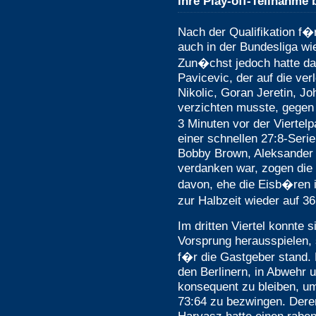
ihre Play-off-Teilnahm
Nach der Qualifikation f�
auch in der Bundesliga w
Zun�chst jedoch hatte d
Pavicevic, der auf die ve
Nikolic, Goran Jeretin, J
verzichten musste, gegen
3 Minuten vor der Viertel
einer schnellen 27:8-Seri
Bobby Brown, Aleksander N
verdanken war, zogen die 
davon, ehe die Eisb�ren ih
zur Halbzeit wieder auf 3
Im dritten Viertel konnte 
Vorsprung herausspielen,
f�r die Gastgeber stand. 
den Berlinern, in Abwehr u
konsequent zu bleiben, um
73:64 zu bezwingen. Dere