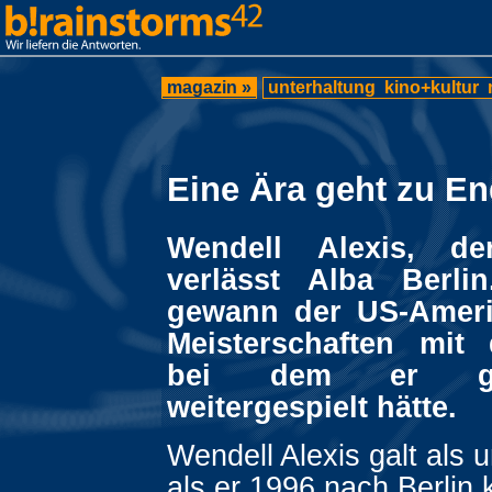
magazin »
unterhaltung
kino+kultur
Eine Ära geht zu E
Wendell Alexis, de
verlässt Alba Berli
gewann der US-Ameri
Meisterschaften mit
bei dem er g
weitergespielt hätte.
Wendell Alexis galt als 
als er 1996 nach Berlin