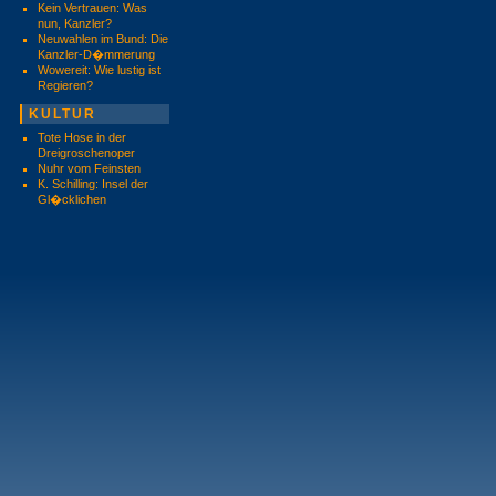
Kein Vertrauen: Was
nun, Kanzler?
Neuwahlen im Bund: Die
Kanzler-D�mmerung
Wowereit: Wie lustig ist
Regieren?
KULTUR
Tote Hose in der
Dreigroschenoper
Nuhr vom Feinsten
K. Schilling: Insel der
Gl�cklichen