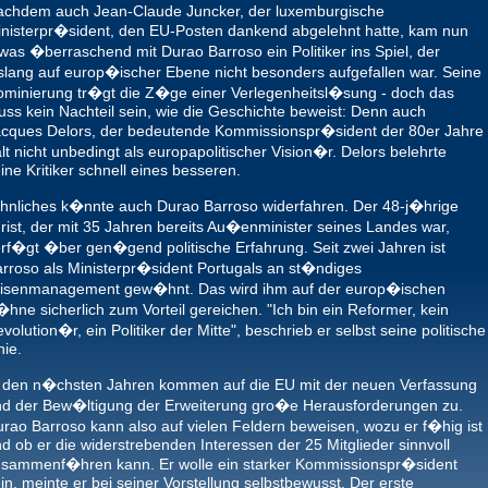
achdem auch Jean-Claude Juncker, der luxemburgische
nisterpr�sident, den EU-Posten dankend abgelehnt hatte, kam nun
was �berraschend mit Durao Barroso ein Politiker ins Spiel, der
slang auf europ�ischer Ebene nicht besonders aufgefallen war. Seine
minierung tr�gt die Z�ge einer Verlegenheitsl�sung - doch das
ss kein Nachteil sein, wie die Geschichte beweist: Denn auch
cques Delors, der bedeutende Kommissionspr�sident der 80er Jahre
lt nicht unbedingt als europapolitischer Vision�r. Delors belehrte
ine Kritiker schnell eines besseren.
nliches k�nnte auch Durao Barroso widerfahren. Der 48-j�hrige
rist, der mit 35 Jahren bereits Au�enminister seines Landes war,
rf�gt �ber gen�gend politische Erfahrung. Seit zwei Jahren ist
rroso als Ministerpr�sident Portugals an st�ndiges
risenmanagement gew�hnt. Das wird ihm auf der europ�ischen
hne sicherlich zum Vorteil gereichen. "Ich bin ein Reformer, kein
volution�r, ein Politiker der Mitte", beschrieb er selbst seine politische
nie.
 den n�chsten Jahren kommen auf die EU mit der neuen Verfassung
d der Bew�ltigung der Erweiterung gro�e Herausforderungen zu.
rao Barroso kann also auf vielen Feldern beweisen, wozu er f�hig ist
d ob er die widerstrebenden Interessen der 25 Mitglieder sinnvoll
sammenf�hren kann. Er wolle ein starker Kommissionspr�sident
in, meinte er bei seiner Vorstellung selbstbewusst. Der erste