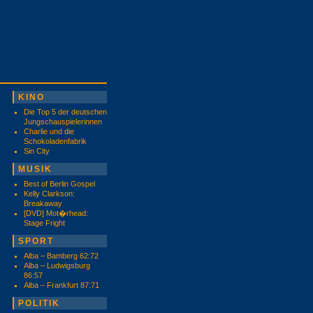
KINO
Die Top 5 der deutschen
Jungschauspielerinnen
Charlie und die
Schokoladenfabrik
Sin City
MUSIK
Best of Berlin Gospel
Kelly Clarkson:
Breakaway
[DVD] Mot�rhead:
Stage Fright
SPORT
Alba – Bamberg 62:72
Alba – Ludwigsburg
86:57
Alba – Frankfurt 87:71
POLITIK