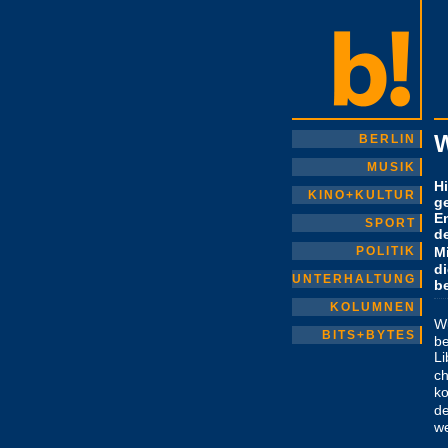
W
BERLIN
MUSIK
H
KINO+KULTUR
g
E
SPORT
d
POLITIK
M
d
UNTERHALTUNG
b
KOLUMNEN
W
BITS+BYTES
be
Li
ch
ko
d
w