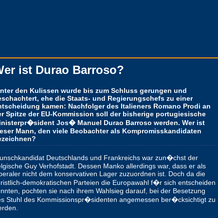
er ist Durao Barroso?
inter den Kulissen wurde bis zum Schluss gerungen und
eschachtert, ehe die Staats- und Regierungschefs zu einer
ntscheidung kamen: Nachfolger des Italieners Romano Prodi an
er Spitze der EU-Kommission soll der bisherige portugiesische
inisterpr�sident Jos� Manuel Durao Barroso werden. Wer ist
ieser Mann, den viele Beobachter als Kompromisskandidaten
ezeichnen?
unschkandidat Deutschlands und Frankreichs war zun�chst der
lgische Guy Verhofstadt. Dessen Manko allerdings war, dass er als
beraler nicht dem konservativen Lager zuzuordnen ist. Doch da die
ristlich-demokratischen Parteien die Europawahl f�r sich entscheiden
nnten, pochten sie nach ihrem Wahlsieg darauf, bei der Besetzung
es Stuhl des Kommissionspr�sidenten angemessen ber�cksichtigt zu
erden.