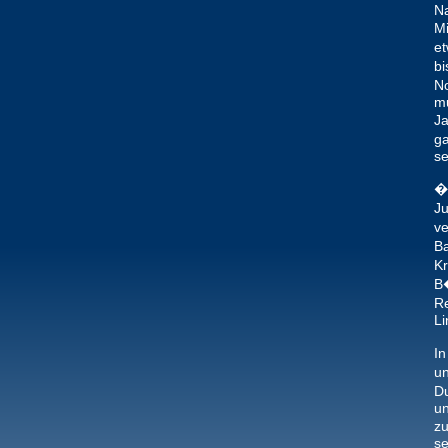
N
Mi
et
bi
No
mu
Ja
ga
se
�h
Ju
ve
Ba
K
B�
Re
Li
In
un
Du
un
zu
se