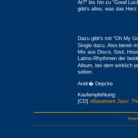
At?" bis hin zu "Good Luck
gibt's alles, was das Herz
Dazu gibt's mit "Oh My G
Single dazu. Also bereit
Mix aus Disco, Soul, Hou
Latino-Rhythmen der beide
Album, bei dem wirklich j
selten.
Andr� Depcke
Kaufempfehlung:
[CD]
»Basement Jaxx: The
Impr