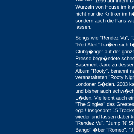
1999 auf ihrem 
Foto: edel
Wurzeln von House im kla
nicht nur die Kritiker im
sondern auch die Fans wi
lassen.
Songs wie "Rendez Vu", "
"Red Alert" fra�en sich
Clubg�nger auf der ganze
Presse begr�ndete schne
Basement Jaxx zu dessen 
Album "Rooty", benannt n
veranstalteten "Rooty Nigh
Londoner S�den. 2003 kam
und bisher auch schw�chs
L�den. Vielleicht auch ei
"The Singles" das Greates
egal! Insgesamt 15 Tracks
wieder und lassen dabei 
"Rendez Vu", "Jump 'N' Sh
Bango" �ber "Romeo", "Ju