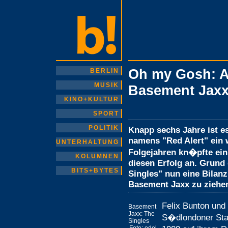
Oh my Gosh: Al
BERLIN
MUSIK
Basement Jaxx 
KINO+KULTUR
SPORT
POLITIK
Knapp sechs Jahre ist es
namens "Red Alert" ein 
UNTERHALTUNG
Folgejahren kn�pfte ei
KOLUMNEN
diesen Erfolg an. Grund
BITS+BYTES
Singles" nun eine Bilan
Basement Jaxx zu ziehe
Felix Bunton und
Basement
Jaxx: The
S�dlondoner Stad
Singles