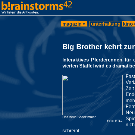
magazin »
unterhaltung
kino+
Big Brother kehrt zu
Interaktives Pferderennen für
vierten Staffel wird es dramatisc
Fast
Verl
Zeit
Ende
mehr
Fern
Neue
Das neue Badezimmer
Spie
Foto: RTL2
nich
schreibt.