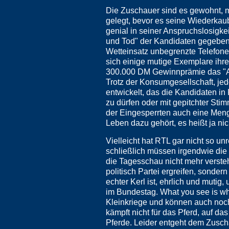
Die Zuschauer sind es gewohnt, m
gelegt, bevor es seine Wiederkaub
genial in seiner Anspruchslosigk
und Tod" der Kandidaten gegeben, 
Wetteinsatz unbegrenzte Telefone
sich einige mutige Exemplare ih
300.000 DM Gewinnprämie das "A
Trotz der Konsumgesellschaft, je
entwickelt, das die Kandidaten i
zu dürfen oder mit gepitchter Sti
der Eingesperrten auch eine Meng
Leben dazu gehört, es heißt ja ni
Vielleicht hat RTL gar nicht so u
schließlich müssen irgendwie die
die Tagesschau nicht mehr verst
politisch Partei ergreifen, sondern
echter Kerl ist, ehrlich und mutig
im Bundestag. What you see is wh
Kleinkriege und können auch noch
kämpft nicht für das Pferd, auf d
Pferde. Leider entgeht dem Zuscha