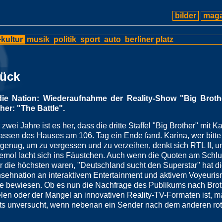
bilder
maga
kultur
musik
politik
sport
auto
berliner platz
rück
 die Nation: Wiederaufnahme der Reality-Show "Big Brothe
her: "The Battle".
 zwei Jahre ist es her, dass die dritte Staffel "Big Brother" mit K
assen des Hauses am 106. Tag ein Ende fand. Karina, wer bitte 
 genug, um zu vergessen und zu verzeihen, denkt sich RTL II, u
mol lacht sich ins Fäustchen. Auch wenn die Quoten am Schlu
 die höchsten waren, "Deutschland sucht den Superstar" hat di
sehnation an interaktivem Entertainment und aktivem Voyeuris
 bewiesen. Ob es nun die Nachfrage des Publikums nach Brot
len oder der Mangel an innovativen Reality-TV-Formaten ist, m
ts unversucht, wenn nebenan ein Sender nach dem anderen ro