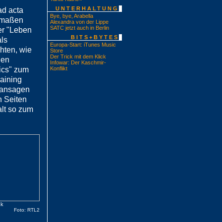
UNTERHALTUNG
ad acta
Bye, bye, Arabella
ermaßen
Alexandra von der Lippe
SATC jetzt auch in Berlin
er "Leben
BITS+BYTES
als
Europa-Start: iTunes Music
hten, wie
Store
Der Trick mit dem Klick
den
Infowar: Der Kaschmir-
ics" zum
Konflikt
aining
n ansagen
n Seiten
alt so zum
ck
Foto: RTL2