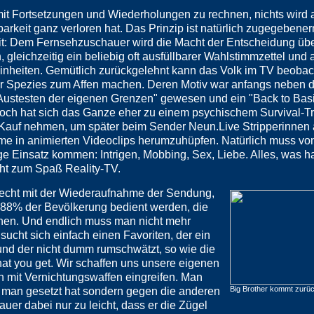
it Fortsetzungen und Wiederholungen zu rechnen, nichts wird 
arkeit ganz verloren hat. Das Prinzip ist natürlich zugegeben
eit: Dem Fernsehzuschauer wird die Macht der Entscheidung üb
gleichzeitig ein beliebig oft ausfüllbarer Wahlstimmzettel und 
inheiten. Gemütlich zurückgelehnt kann das Volk im TV beobac
rer Spezies zum Affen machen. Deren Motiv war anfangs neben 
ustesten der eigenen Grenzen" gewesen und ein "Back to Bas
doch hat sich das Ganze eher zu einem psychischem Survival-Tr
n Kauf nehmen, um später beim Sender Neun.Live Stripperinne
mme in animierten Videoclips herumzuhüpfen. Natürlich muss vo
e Einsatz kommen: Intrigen, Mobbing, Sex, Liebe. Alles, was h
cht zum Spaß Reality-TV.
nrecht mit der Wiederaufnahme der Sendung,
 88% der Bevölkerung bedient werden, die
ehen. Und endlich muss man nicht mehr
 sucht sich einfach einen Favoriten, der ein
, und der nicht dumm rumschwätzt, so wie die
at you get. Wir schaffen uns unsere eigenen
 mit Vernichtungswaffen eingreifen. Man
Big Brother kommt zurü
as man gesetzt hat sondern gegen die anderen
uer dabei nur zu leicht, dass er die Zügel