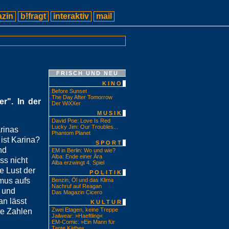
zin
b!fragt
interaktiv
mail
FRISCH UND NEU
KINO
Before Sunset
The Day After Tomorrow
r". In der
Der WiXXer
MUSIK
David Poe: Love Is Red
Lucky Jim: Our Troubles...
arinas
Phantom Planet
ist Karina?
SPORT
nd
EM in Berlin: Wo und wie?
Alba: Ende einer Ära
ss nicht
Alba erzwingt 4. Spiel
e Lust der
POLITIK
mus aufs
Benzin, Öl und das Klima
Nachruf auf Reagan
 und
Das Magazin Cicero
an lässt
KULTUR
Zwei Etagen, keine Treppe
te Zahlen
Jailwear: »Haeftling«
EM-Comic: »Ein Mann für
Tante Käthe«