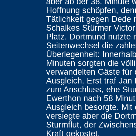
aber ab der 38. Minute 
Hoffnung schöpfen, den
Tätlichkeit gegen Dede
Schalkes Stürmer Victor
Platz. Dortmund nutzte
Seitenwechsel die zahl
Überlegenheit: Innerhal
Minuten sorgten die völl
verwandelten Gäste für
Ausgleich. Erst traf Jan 
zum Anschluss, ehe Stu
Ewerthon nach 58 Minu
Ausgleich besorgte. Mit
versiegte aber die Dort
Sturmflut, der Zwischens
Kraft gekostet.