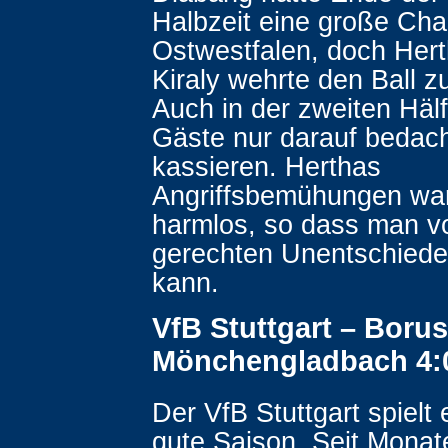
Halbzeit eine große Cha
Ostwestfalen, doch Hert
Kiraly wehrte den Ball z
Auch in der zweiten Häl
Gäste nur darauf bedach
kassieren. Herthas
Angriffsbemühungen wa
harmlos, so dass man v
gerechten Unentschied
kann.
VfB Stuttgart – Borus
Mönchengladbach 4:0
Der VfB Stuttgart spielt e
gute Saison. Seit Monat