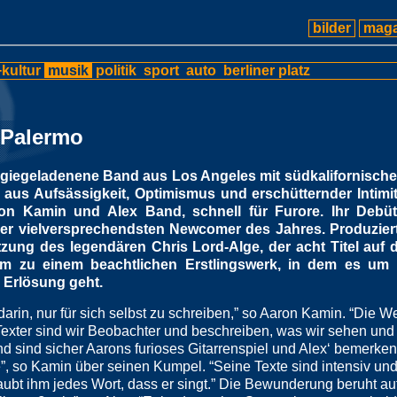
bilder
maga
kultur
musik
politik
sport
auto
berliner platz
 Palermo
rgiegeladenene Band aus Los Angeles mit südkalifornische
aus Aufsässigkeit, Optimismus und erschütternder Intimit
on Kamin und Alex Band, schnell für Furore. Ihr Debü
er vielversprechendsten Newcomer des Jahres. Produzier
zung des legendären Chris Lord-Alge, der acht Titel auf
um zu einem beachtlichen Erstlingswerk, in dem es um
 Erlösung geht.
darin, nur für sich selbst zu schreiben,” so Aaron Kamin. “Die We
exter sind wir Beobachter und beschreiben, was wir sehen und 
d sind sicher Aarons furioses Gitarrenspiel und Alex‘ bemerke
ie”, so Kamin über seinen Kumpel. “Seine Texte sind intensiv und
ubt ihm jedes Wort, dass er singt.” Die Bewunderung beruht au