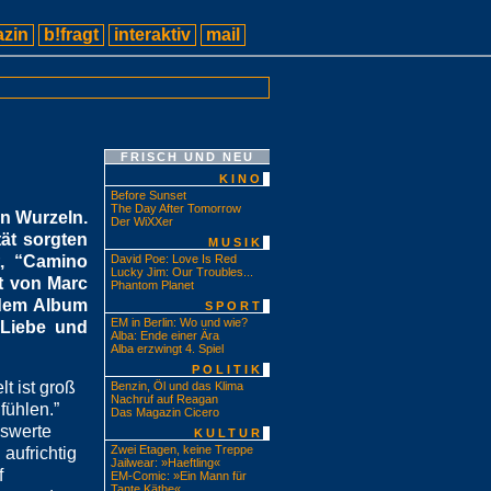
zin
b!fragt
interaktiv
mail
FRISCH UND NEU
KINO
Before Sunset
The Day After Tomorrow
n Wurzeln.
Der WiXXer
ät sorgten
MUSIK
t, “Camino
David Poe: Love Is Red
Lucky Jim: Our Troubles...
t von Marc
Phantom Planet
 dem Album
SPORT
EM in Berlin: Wo und wie?
 Liebe und
Alba: Ende einer Ära
Alba erzwingt 4. Spiel
POLITIK
lt ist groß
Benzin, Öl und das Klima
Nachruf auf Reagan
fühlen.”
Das Magazin Cicero
nswerte
KULTUR
Zwei Etagen, keine Treppe
 aufrichtig
Jailwear: »Haeftling«
f
EM-Comic: »Ein Mann für
Tante Käthe«