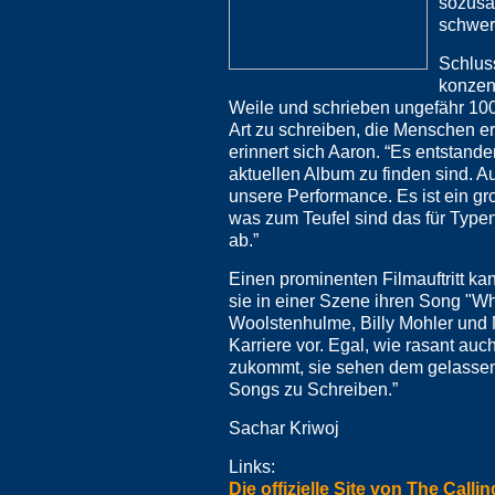
sozusa
schwer 
Schlus
konzent
Weile und schrieben ungefähr 100 
Art zu schreiben, die Menschen er
erinnert sich Aaron. “Es entstan
aktuellen Album zu finden sind. Au
unsere Performance. Es ist ein gr
was zum Teufel sind das für Typen
ab.”
Einen prominenten Filmauftritt k
sie in einer Szene ihren Song "W
Woolstenhulme, Billy Mohler und N
Karriere vor. Egal, wie rasant au
zukommt, sie sehen dem gelassen 
Songs zu Schreiben.”
Sachar Kriwoj
Links:
Die offizielle Site von The Callin