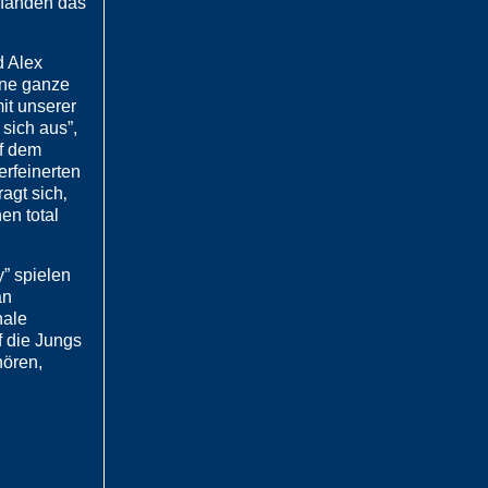
 fanden das
d Alex
eine ganze
it unserer
sich aus”,
uf dem
erfeinerten
agt sich‚
en total
” spielen
an
nale
f die Jungs
hören,