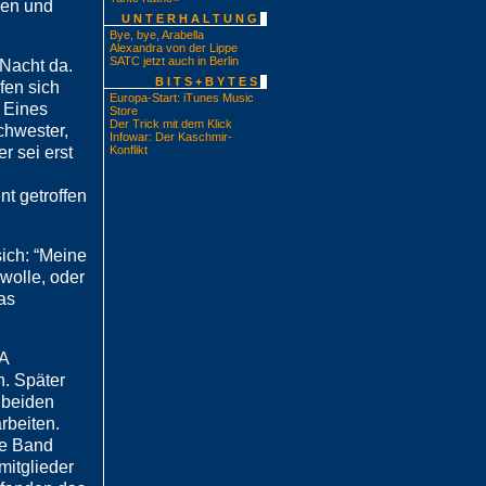
iden und
UNTERHALTUNG
Bye, bye, Arabella
Alexandra von der Lippe
SATC jetzt auch in Berlin
 Nacht da.
BITS+BYTES
fen sich
Europa-Start: iTunes Music
. Eines
Store
Der Trick mit dem Klick
chwester,
Infowar: Der Kaschmir-
er sei erst
Konflikt
nt getroffen
sich: “Meine
 wolle, oder
as
CA
n. Später
 beiden
arbeiten.
te Band
mitglieder