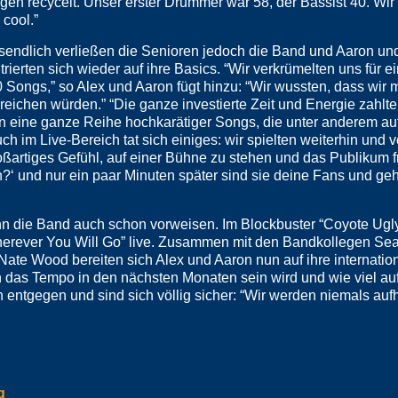
gen recycelt. Unser erster Drummer war 58, der Bassist 40. Wir
cool.”
sendlich verließen die Senioren jedoch die Band und Aaron un
rierten sich wieder auf ihre Basics. “Wir verkrümelten uns für 
Songs,” so Alex und Aaron fügt hinzu: “Wir wussten, dass wir m
reichen würden.” “Die ganze investierte Zeit und Energie zahlte 
den eine ganze Reihe hochkarätiger Songs, die unter anderem a
ch im Live-Bereich tat sich einiges: wir spielten weiterhin und v
oßartiges Gefühl, auf einer Bühne zu stehen und das Publikum fr
?‘ und nur ein paar Minuten später sind sie deine Fans und geh
ann die Band auch schon vorweisen. Im Blockbuster “Coyote Ugly
herever You Will Go” live. Zusammen mit den Bandkollegen Se
ate Wood bereiten sich Alex und Aaron nun auf ihre internatio
ch das Tempo in den nächsten Monaten sein wird und wie viel au
entgegen und sind sich völlig sicher: “Wir werden niemals auf
g