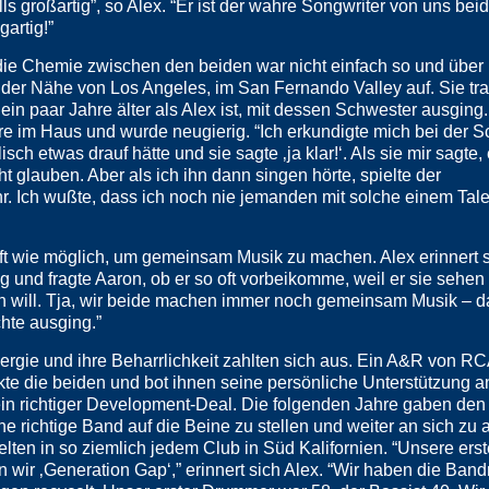
lls großartig”, so Alex. “Er ist der wahre Songwriter von uns be
gartig!”
die Chemie zwischen den beiden war nicht einfach so und über
der Nähe von Los Angeles, im San Fernando Valley auf. Sie tra
 ein paar Jahre älter als Alex ist, mit dessen Schwester ausging
re im Haus und wurde neugierig. “Ich erkundigte mich bei der S
ch etwas drauf hätte und sie sagte ‚ja klar!‘. Als sie mir sagte, 
cht glauben. Aber als ich ihn dann singen hörte, spielte der
r. Ich wußte, dass ich noch nie jemanden mit solche einem Tale
 oft wie möglich, um gemeinsam Musik zu machen. Alex erinnert 
g und fragte Aaron, ob er so oft vorbeikomme, weil er sie sehen
en will. Tja, wir beide machen immer noch gemeinsam Musik – d
hte ausging.”
ergie und ihre Beharrlichkeit zahlten sich aus. Ein A&R von R
te die beiden und bot ihnen seine persönliche Unterstützung a
 ein richtiger Development-Deal. Die folgenden Jahre gaben den
ine richtige Band auf die Beine zu stellen und weiter an sich zu 
elten in so ziemlich jedem Club in Süd Kalifornien. “Unsere ers
 wir ‚Generation Gap‘,” erinnert sich Alex. “Wir haben die Band