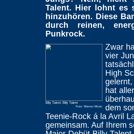
Talent. Hier lohnt es
hinzuhören. Diese Ba
durch reinen, energ
Punkrock.
Zwar ha
vier Ju
tatsächl
High Sc
gelernt,
hat alle
überhau
Billy Talent: Billy Talent
dem son
Foto: Warner Music
Teenie-Rock á la Avril L
gemeinsam. Auf Ihrem se
Major-Debüt Billy Talent