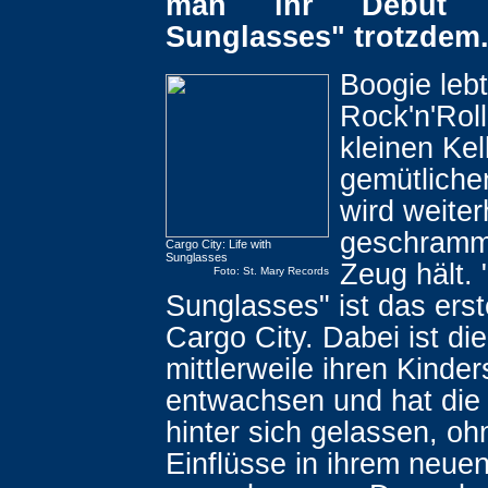
man ihr Debüt "
Sunglasses" trotzdem
Boogie leb
Rock'n'Roll
kleinen Kel
gemütliche
wird weiter
geschramm
Cargo City: Life with
Sunglasses
Zeug hält. 
Foto: St. Mary Records
Sunglasses" ist das ers
Cargo City. Dabei ist di
mittlerweile ihren Kinde
entwachsen und hat di
hinter sich gelassen, oh
Einflüsse in ihrem neue