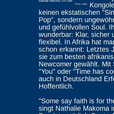
Nathalie Makoma: On Faith
Kongoles
Foto: edel
keinen ekstatischen "Sin
Pop", sondern ungewöh
und gefühlvollen Soul. I
wunderbar: Klar, sicher
flexibel. In Afrika hat ma
schon erkannt: Letztes 
sie zum besten afrikani
Newcomer gewählt. Mit
"You" oder "Time has co
auch in Deutschland Erf
Hoffentlich.
"Some say faith is for th
singt Nathalie Makoma i