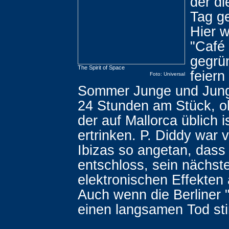
der d
Tag g
Hier 
"Café 
gegrün
The Spirit of Space
feier
Foto: Universal
Sommer Junge und Jung
24 Stunden am Stück, o
der auf Mallorca üblich i
ertrinken. P. Diddy war
Ibizas so angetan, dass 
entschloss, sein nächst
elektronischen Effekten
Auch wenn die Berliner
einen langsamen Tod stirb