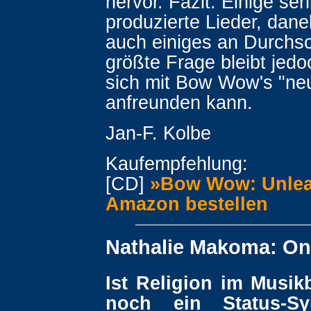
hervor. Fazit: Einige seh
produzierte Lieder, dan
auch einiges an Durchsc
größte Frage bleibt jed
sich mit Bow Wow's "ne
anfreunden kann.
Jan-F. Kolbe
Kaufempfehlung:
[CD]
»Bow Wow: Unlea
Amazon bestellen
Nathalie Makoma: On
Ist Religion im Musik
noch ein Status-S