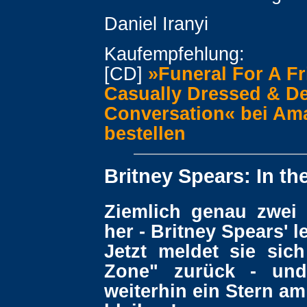
Daniel Iranyi
Kaufempfehlung:
[CD]
»Funeral For A Fr
Casually Dressed & De
Conversation« bei Am
bestellen
Britney Spears: In th
Ziemlich genau zwei 
her - Britney Spears' l
Jetzt meldet sie sich
Zone" zurück - un
weiterhin ein Stern a