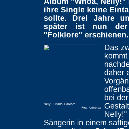
Album "Whoa, Nelly!" 
ihre Single keine Einta
sollte. Drei Jahre 
später ist nun der
"Folklore" erschienen.
Das zw
kommt
nachde
daher 
Vorgän
offenb
bei de
Gestal
Nelly Furtado: Folklore
Foto: Universal
Nelly!"
Sängerin in einem saftig