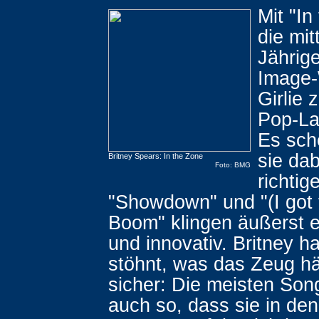
Mit "In
die mit
Jährig
Image
Girlie 
Pop-La
Es sche
sie da
Britney Spears: In the Zone
Foto: BMG
richti
"Showdown" und "(I got
Boom" klingen äußerst 
und innovativ. Britney h
stöhnt, was das Zeug hä
sicher: Die meisten Son
auch so, dass sie in de