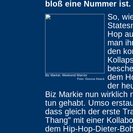
bloß eine Nummer ist.
So, wie
States
Hop au
man ih
den ko
Kollap
besche
dem H
Biz Markie: Weekend Warrior
Foto: Groove Attack
der heu
Biz Markie nun wirklich 
tun gehabt. Umso erstaun
dass gleich der erste Tr
Thang" mit einer Kollabo
dem Hip-Hop-Dieter-Boh