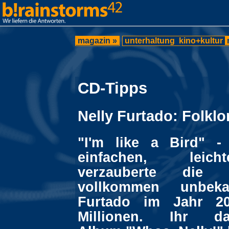
magazin »
unterhaltung
kino+kultur
CD-Tipps
Nelly Furtado: Folklo
"I'm like a Bird" -
einfachen, leich
verzauberte die 
vollkommen unbeka
Furtado im Jahr 20
Millionen. Ihr da