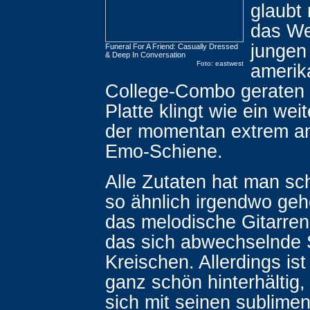
glaubt 
das We
jungen
Funeral For A Friend: Casually Dressed
& Deep In Conversation
Foto: eastwest
amerik
College-Combo geraten 
Platte klingt wie ein wei
der momentan extrem a
Emo-Schiene.
Alle Zutaten hat man sc
so ähnlich irgendwo gehö
das melodische Gitarren
das sich abwechselnde 
Kreischen. Allerdings is
ganz schön hinterhältig,
sich mit seinen sublime