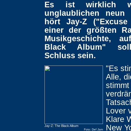
Es ist wirklich 
unglaublichen neun 
hört Jay-Z ("Excuse
einer der größten R
Musikgeschichte, au
Black Album" soll
Schluss sein.
"Es sti
Alle, d
stimmt 
verdrä
Tatsac
Lover 
Klare 
New Yo
Jay-Z: The Black Album
Foto: Def Jam