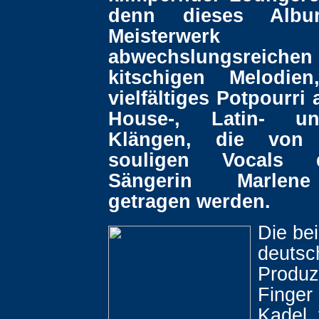
denn dieses Albu
Meisterw
abwechslungsre
kitschigen Melodie
vielfältiges Potpourri
House-, Latin- u
Klängen, die von 
souligen Vocals 
Sängerin Marlen
getragen werden.
Die be
deutsc
Produz
Finger
Kadel,